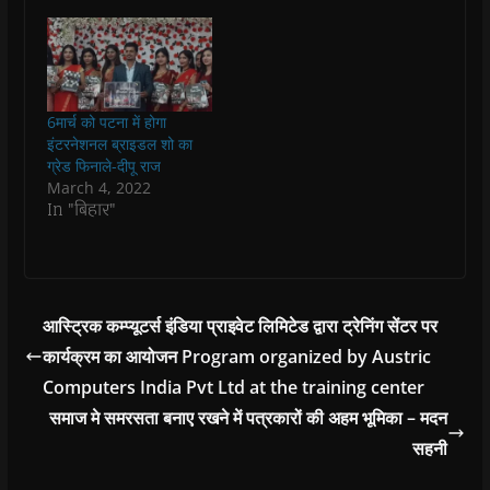
i
i
n
i
n
n
n
d
n
e
d
d
o
d
w
o
o
w
o
w
w
w
)
w
i
)
)
)
n
d
o
6मार्च को पटना में होगा
w
)
इंटरनेशनल ब्राइडल शो का
ग्रेड फिनाले-दीपू राज
March 4, 2022
In "बिहार"
आस्ट्रिक कम्प्यूटर्स इंडिया प्राइवेट लिमिटेड द्वारा ट्रेनिंग सेंटर पर
कार्यक्रम का आयोजन Program organized by Austric
Computers India Pvt Ltd at the training center
समाज मे समरसता बनाए रखने में पत्रकारों की अहम भूमिका – मदन
सहनी