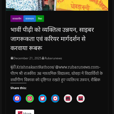
ताजातरीन
राजस्थान
शिक्षा
भावीं पीढ़ी को व्यक्तित्व उन्नयन, साइबर
जागरूकता एवं करियर मार्गदर्शन से
करवाया रूबरू
December 21, 2025
Rubarunews
बूंदी.KrishnakantRathore/ @www.rubarunews.com-
पीएम श्री राजकीय उच्च माध्यमिक विद्यालय, धोवड़ा में विद्यार्थियों के
सर्वांगीण विकास को दृष्टिगत रखते हुए व्यक्तित्व उन्नयन, शैक्षिक
Share this:
C
C
C
C
C
C
l
l
l
l
l
l
i
i
i
i
i
i
c
c
c
c
c
c
k
k
k
k
k
k
More