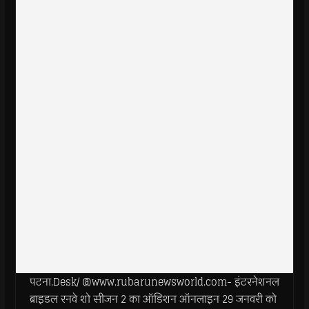
पटना.Desk/ @www.rubarunewsworld.com- इंटरनेशनल
ब्राइडल रनवे शो सीजन 2 का ऑडिशन ऑनलाइन 29 जनवरी को