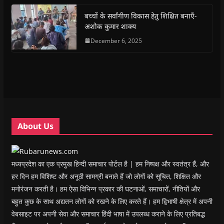
o
p
r
a
n
f
k
p
(
m
e
r
(
(
O
(
w
i
बच्चों के सर्वांगीण विकास हेतु शिक्षित बनाएँ-
O
O
p
O
w
e
अशोक कुमार शाक्य
p
p
e
p
i
n
e
e
n
e
n
d
n
n
s
December 6, 2025
n
d
(
s
s
i
s
o
O
i
i
n
i
w
p
n
n
n
n
)
e
n
n
e
n
n
e
e
w
e
s
w
w
w
w
i
w
w
i
w
n
i
i
n
i
n
n
n
d
n
e
d
d
o
d
w
o
o
w
o
w
w
w
)
w
i
About Us
)
)
)
n
d
o
w
)
मध्यप्रदेश का एक प्रमुख हिन्दी समाचार पोर्टल है | हम निष्पक्ष और स्वतंत्र हैं, और
हर दिन हम विशिष्ट और अनूठी सामग्री बनाते हैं जो लोगों को सूचित, शिक्षित और
मनोरंजन करती है। हम ऐसा विभिन्न प्रकार की घटनाओं, समाचारों, नीतियों और
बहुत कुछ के साथ अद्यतन लोगों को रखने के लिए करते हैं। हम द्विभाषी क्षेत्र में अपनी
वेबसाइट पर अपनी सेवा और समाचार हिंदी भाषा में उपलब्ध कराने के लिए प्रतिबद्ध