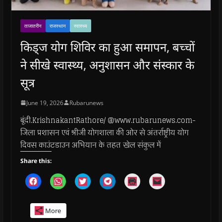
ताजातरीन
राजस्थान
स्वास्थ्य
किड्ज योग शिविर का हुआ समापन, बच्चों
ने सीखे स्वास्थ्य, अनुशासन और संस्कार के
सूत्र
June 19, 2026
Rubarunews
बूंदी.KrishnakantRathore/ @www.rubarunews.com-
जिला प्रशासन एवं श्रीजी योगशाला की ओर से अंतर्राष्ट्रीय योग
दिवस काउंटडाउन अभियान के तहत खेल संकुल में
Share this:
C
C
C
C
C
C
l
l
l
l
l
l
i
i
i
i
i
i
c
c
c
c
c
c
k
k
k
k
k
k
More
t
t
t
t
t
t
o
o
o
o
o
o