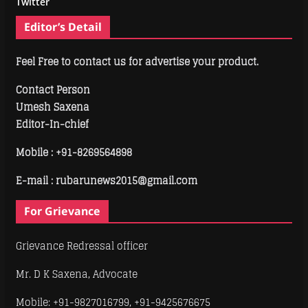
Twitter
Editor’s Detail
Feel Free to contact us for advertise your product.
Contact Person
Umesh Saxena
Editor-In-chief
Mobile :
+91-8269564898
E-mail : rubarunews2015@gmail.com
For Grievance
Grievance Redressal officer
Mr. D K Saxena, Advocate
Mobile: +91-9827016799, +91-9425676675