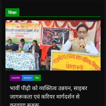
w
w
)
w
i
)
)
)
n
d
o
शिक्षा
w
)
ताजातरीन
राजस्थान
शिक्षा
भावीं पीढ़ी को व्यक्तित्व उन्नयन, साइबर
जागरूकता एवं करियर मार्गदर्शन से
करवाया रूबरू