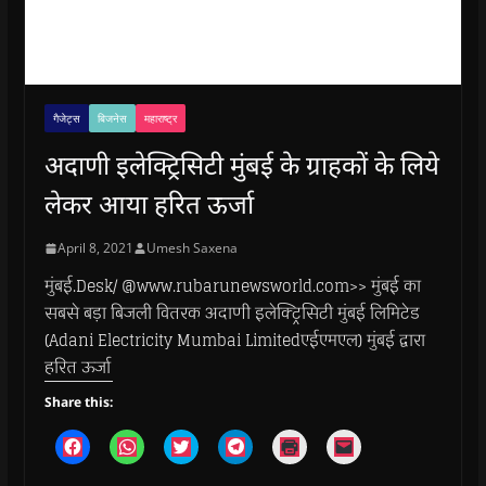
गैजेट्स
बिजनेस
महाराष्ट्र
अदाणी इलेक्ट्रिसिटी मुंबई के ग्राहकों के लिये
लेकर आया हरित ऊर्जा
April 8, 2021
Umesh Saxena
मुंबई.Desk/ @www.rubarunewsworld.com>> मुंबई का
सबसे बड़ा बिजली वितरक अदाणी इलेक्ट्रिसिटी मुंबई लिमिटेड
(Adani Electricity Mumbai Limitedएईएमएल) मुंबई द्वारा
हरित ऊर्जा
Share this:
C
C
C
C
C
C
l
l
l
l
l
l
i
i
i
i
i
i