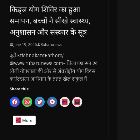
किड्ज योग शिविर का हुआ
समापन, बच्चों ने सीखे स्वास्थ्य,
अनुशासन और संस्कार के सूत्र
June 19, 2026
Rubarunews
बूंदी.KrishnakantRathore/
@www.rubarunews.com- जिला प्रशासन एवं
श्रीजी योगशाला की ओर से अंतर्राष्ट्रीय योग दिवस
काउंटडाउन अभियान के तहत खेल संकुल में
Share this:
C
C
C
C
C
C
l
l
l
l
l
l
i
i
i
i
i
i
c
c
c
c
c
c
k
k
k
k
k
k
More
t
t
t
t
t
t
o
o
o
o
o
o
s
s
s
s
p
e
h
h
h
h
r
m
a
a
a
a
i
a