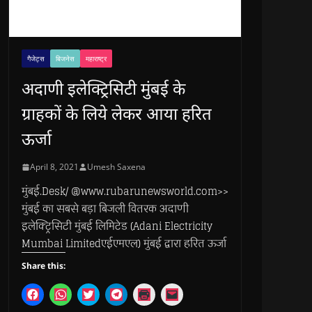
गैजेट्स
बिजनेस
महाराष्ट्र
अदाणी इलेक्ट्रिसिटी मुंबई के
ग्राहकों के लिये लेकर आया हरित
ऊर्जा
April 8, 2021
Umesh Saxena
मुंबई.Desk/ @www.rubarunewsworld.com>>
मुंबई का सबसे बड़ा बिजली वितरक अदाणी
इलेक्ट्रिसिटी मुंबई लिमिटेड (Adani Electricity
Mumbai Limitedएईएमएल) मुंबई द्वारा हरित ऊर्जा
Share this:
C
C
C
C
C
C
l
l
l
l
l
l
i
i
i
i
i
i