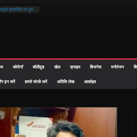
ी प्रशासन की तत्परता:
वाह प्रमाण-पत्र
तुर्थ पुण्यतिथि पर हुये
ाण्ड पाठ में भक्ति रस में
 समाज को केवल वोट बैंक
ारी नहीं दी – सैफी
 रहे जितेन्द्र को मौके
आ नामांतरण
थ्य
कोरोनॉ
बॉलीवुड
खेल
क्राइम
बिजनेस
मनोरंजन
शि
िन पर हुआ 26 यूनिट
ॉग इन करें
हमसे संपर्क करें
अतिथि लेख
आर्काइव