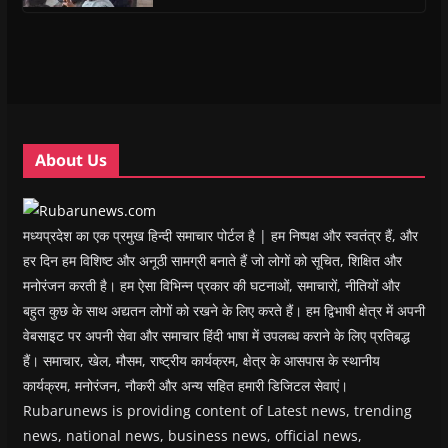
s
s
i
s
o
O
i
i
n
i
w
p
n
n
n
n
)
e
n
n
e
n
n
e
e
w
e
s
w
w
w
w
i
w
w
i
w
n
i
i
n
i
n
n
n
d
n
e
d
d
o
d
w
o
o
w
o
w
w
w
)
w
i
About Us
)
)
)
n
d
o
w
)
मध्यप्रदेश का एक प्रमुख हिन्दी समाचार पोर्टल है | हम निष्पक्ष और स्वतंत्र हैं, और
हर दिन हम विशिष्ट और अनूठी सामग्री बनाते हैं जो लोगों को सूचित, शिक्षित और
मनोरंजन करती है। हम ऐसा विभिन्न प्रकार की घटनाओं, समाचारों, नीतियों और
बहुत कुछ के साथ अद्यतन लोगों को रखने के लिए करते हैं। हम द्विभाषी क्षेत्र में अपनी
वेबसाइट पर अपनी सेवा और समाचार हिंदी भाषा में उपलब्ध कराने के लिए प्रतिबद्ध
हैं। समाचार, खेल, मौसम, राष्ट्रीय कार्यक्रम, क्षेत्र के आसपास के स्थानीय
कार्यक्रम, मनोरंजन, नौकरी और अन्य सहित हमारी डिजिटल सेवाएं।
Rubarunews is providing content of Latest news, trending
news, national news, business news, official news,