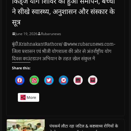
किड्ज योग शिविर का हुआ समापन, बच्चों
ने सीखे स्वास्थ्य, अनुशासन और संस्कार के
सूत्र
June 19, 2026
Rubarunews
बूंदी.KrishnakantRathore/ @www.rubarunews.com-
जिला प्रशासन एवं श्रीजी योगशाला की ओर से अंतर्राष्ट्रीय योग
दिवस काउंटडाउन अभियान के तहत खेल संकुल में
Share this:
C
C
C
C
C
C
l
l
l
l
l
l
i
i
i
i
i
i
c
c
c
c
c
c
k
k
k
k
k
k
More
t
t
t
t
t
t
o
o
o
o
o
o
s
s
s
s
p
e
h
h
h
h
r
m
a
a
a
a
i
a
r
r
r
r
n
i
e
e
e
e
t
l
o
o
o
o
(
a
पंचकर्म लौटा रहा जटिल & कष्टसाध्य रोगियों के
n
n
n
n
O
l