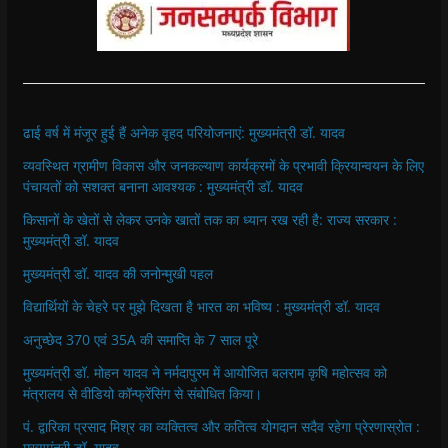
s
s
s
s
p
e
h
h
h
h
r
m
a
a
a
a
i
a
r
r
r
r
n
i
e
e
e
e
t
l
o
o
o
o
(
a
n
n
n
n
O
l
F
W
T
T
p
i
a
h
w
e
e
n
c
a
i
l
n
k
e
t
t
e
s
t
ढाई वर्ष में मंजूर हुई हैं अनेक वृहद परियोजनाएं: मुख्यमंत्री डॉ. यादव
b
s
t
g
i
o
o
A
e
r
n
a
व्यवस्थित ग्रामीण विकास और जनकल्याण कार्यक्रमों के प्रभावी क्रियान्वयन के लिए
o
p
r
a
n
f
k
p
(
m
e
r
पंचायतों को सशक्त बनाना आवश्यक : मुख्यमंत्री डॉ. यादव
(
(
O
(
w
i
O
O
p
O
w
e
किसानों के खेतों से लेकर उनके खातों तक का ध्यान रख रही है: राज्य सरकार :
p
p
e
p
i
n
e
e
n
e
n
d
मुख्यमंत्री डॉ. यादव
n
n
s
n
d
(
s
s
i
s
o
O
मुख्यमंत्री डॉ. यादव की जनोन्मुखी पहल
i
i
n
i
w
p
n
n
n
n
)
e
n
n
e
n
n
विद्यार्थियों के चेहरे पर मुझे दिखता है भारत का भविष्य : मुख्यमंत्री डॉ. यादव
e
e
w
e
s
w
w
w
w
i
w
w
i
w
n
अनुच्छेद 370 एवं 35A की समाप्ति के 7 साल पूरे
i
i
n
i
n
n
n
d
n
e
मुख्यमंत्री डॉ. मोहन यादव ने नर्मदापुरम में आयोजित बलराम कृषि महोत्सव को
d
d
o
d
w
o
o
w
o
w
मंत्रालय से वीडियो कॉन्फ्रेंसिंग से संबोधित किया।
w
w
)
w
i
)
)
)
n
पं. द्वारिका प्रसाद मिश्र का व्यक्तित्व और कतित्व योगदान सदैव रहेगा प्रेरणास्रोत :
d
o
मुख्यमंत्री डॉ. यादव