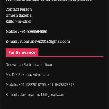
Contact Person
Umesh Saxena
Editor-In-chief
Mobile :
+91-8269564898
E-mail : rubarunews2015@gmail.com
For Grievance
Grievance Redressal officer
Mr. D K Saxena, Advocate
Mobile: +91-9827016799, +91-9425676675
E-mail : dev_madhu11@gmail.com