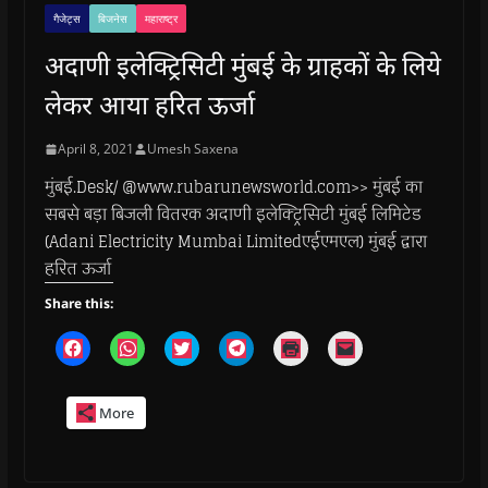
गैजेट्स
बिजनेस
महाराष्ट्र
अदाणी इलेक्ट्रिसिटी मुंबई के ग्राहकों के लिये
लेकर आया हरित ऊर्जा
April 8, 2021
Umesh Saxena
मुंबई.Desk/ @www.rubarunewsworld.com>> मुंबई का
सबसे बड़ा बिजली वितरक अदाणी इलेक्ट्रिसिटी मुंबई लिमिटेड
(Adani Electricity Mumbai Limitedएईएमएल) मुंबई द्वारा
हरित ऊर्जा
Share this:
C
C
C
C
C
C
l
l
l
l
l
l
i
i
i
i
i
i
c
c
c
c
c
c
k
k
k
k
k
k
More
t
t
t
t
t
t
o
o
o
o
o
o
s
s
s
s
p
e
h
h
h
h
r
m
a
a
a
a
i
a
r
r
r
r
n
i