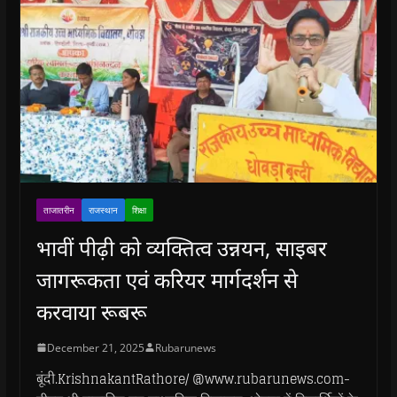
ताजातरीन
राजस्थान
शिक्षा
भावीं पीढ़ी को व्यक्तित्व उन्नयन, साइबर
जागरूकता एवं करियर मार्गदर्शन से
करवाया रूबरू
December 21, 2025
Rubarunews
बूंदी.KrishnakantRathore/ @www.rubarunews.com-