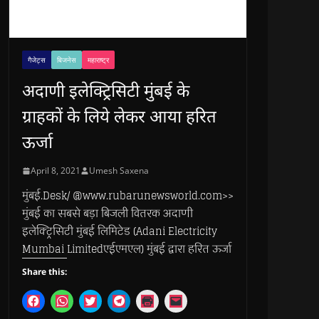
गैजेट्स
बिजनेस
महाराष्ट्र
अदाणी इलेक्ट्रिसिटी मुंबई के
ग्राहकों के लिये लेकर आया हरित
ऊर्जा
April 8, 2021
Umesh Saxena
मुंबई.Desk/ @www.rubarunewsworld.com>>
मुंबई का सबसे बड़ा बिजली वितरक अदाणी
इलेक्ट्रिसिटी मुंबई लिमिटेड (Adani Electricity
Mumbai Limitedएईएमएल) मुंबई द्वारा हरित ऊर्जा
Share this:
C
C
C
C
C
C
l
l
l
l
l
l
i
i
i
i
i
i