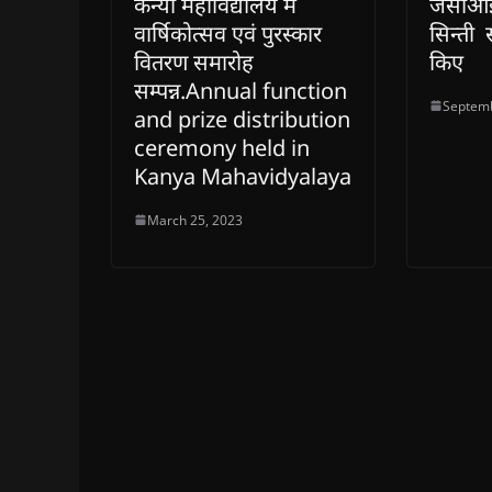
कन्या महाविद्यालय में
जेसीआई ब
d
d
o
d
w
o
o
w
o
w
वार्षिकोत्सव एवं पुरस्कार
सिन्ती स
w
w
)
w
i
)
)
)
n
वितरण समारोह
किए
d
o
सम्पन्न.Annual function
w
Septemb
)
and prize distribution
ceremony held in
Kanya Mahavidyalaya
March 25, 2023