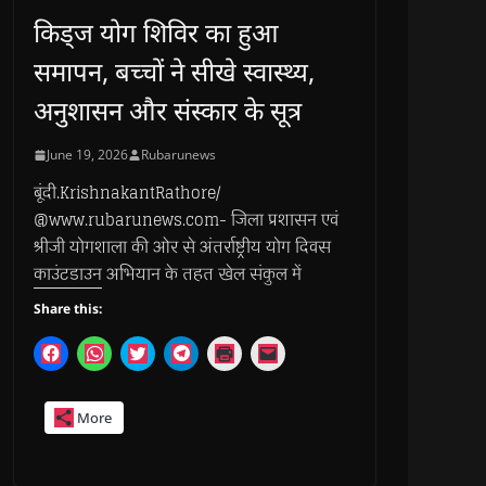
किड्ज योग शिविर का हुआ
समापन, बच्चों ने सीखे स्वास्थ्य,
अनुशासन और संस्कार के सूत्र
June 19, 2026
Rubarunews
बूंदी.KrishnakantRathore/
@www.rubarunews.com- जिला प्रशासन एवं
श्रीजी योगशाला की ओर से अंतर्राष्ट्रीय योग दिवस
काउंटडाउन अभियान के तहत खेल संकुल में
Share this:
C
C
C
C
C
C
l
l
l
l
l
l
i
i
i
i
i
i
c
c
c
c
c
c
k
k
k
k
k
k
More
t
t
t
t
t
t
o
o
o
o
o
o
s
s
s
s
p
e
h
h
h
h
r
m
a
a
a
a
i
a