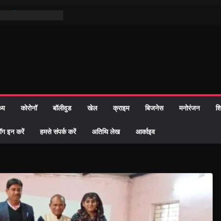
िन पर हुआ 26 यूनिट
ी प्रशासन की तत्परता:
वाह प्रमाण-पत्र
तुर्थ पुण्यतिथि पर हुये
ाण्ड पाठ में भक्ति रस में
 समाज को केवल वोट बैंक
ारी नहीं दी – सैफी
थ्य
कोरोनॉ
बॉलीवुड
खेल
क्राइम
बिजनेस
मनोरंजन
शि
 रहे जितेन्द्र को मौके
आ नामांतरण
ॉग इन करें
हमसे संपर्क करें
अतिथि लेख
आर्काइव