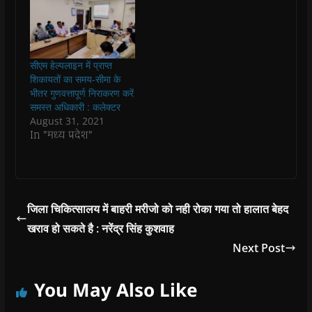
i
i
n
i
w
p
n
n
n
n
)
e
n
n
e
n
n
e
e
w
e
s
w
w
w
w
i
w
w
i
w
n
i
i
n
i
n
सीएम हेल्पलाइन में प्राप्त
n
n
d
n
e
शिकायतों का समय-सीमा के
d
d
o
d
w
o
o
w
o
w
भीतर गुणवत्तापूर्ण निराकरण करें
w
w
)
w
i
समस्त अधिकारी : कलेक्टर
)
)
)
n
d
August 31, 2021
o
In "मध्य प्रदेश"
w
)
जिला चिकित्सालय में बाहरी मरीजो को नही रोका गया तो हालात बेहद
खराव हो सकते है : नरेंद्र सिंह कुशवाह
Next Post
You May Also Like