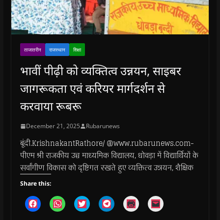
ताजातरीन
राजस्थान
शिक्षा
भावीं पीढ़ी को व्यक्तित्व उन्नयन, साइबर
जागरूकता एवं करियर मार्गदर्शन से
करवाया रूबरू
December 21, 2025
Rubarunews
बूंदी.KrishnakantRathore/ @www.rubarunews.com-
पीएम श्री राजकीय उच्च माध्यमिक विद्यालय, धोवड़ा में विद्यार्थियों के
सर्वांगीण विकास को दृष्टिगत रखते हुए व्यक्तित्व उन्नयन, शैक्षिक
Share this:
C
C
C
C
C
C
l
l
l
l
l
l
i
i
i
i
i
i