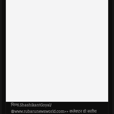
भिण्ड.ShashikantGoyal/
@www.rubarunewsworld.com>> कलेक्टर डॉ सतीश