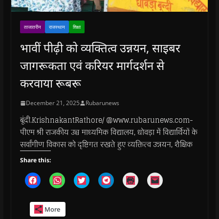
ताजातरीन
राजस्थान
शिक्षा
भावीं पीढ़ी को व्यक्तित्व उन्नयन, साइबर
जागरूकता एवं करियर मार्गदर्शन से
करवाया रूबरू
December 21, 2025
Rubarunews
बूंदी.KrishnakantRathore/ @www.rubarunews.com-
पीएम श्री राजकीय उच्च माध्यमिक विद्यालय, धोवड़ा में विद्यार्थियों के
सर्वांगीण विकास को दृष्टिगत रखते हुए व्यक्तित्व उन्नयन, शैक्षिक
Share this:
C
C
C
C
C
C
l
l
l
l
l
l
i
i
i
i
i
i
c
c
c
c
c
c
k
k
k
k
k
k
More
t
t
t
t
t
t
o
o
o
o
o
o