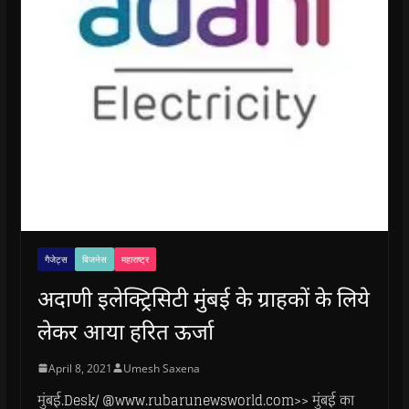
गैजेट्स
बिजनेस
महाराष्ट्र
अदाणी इलेक्ट्रिसिटी मुंबई के ग्राहकों के लिये
लेकर आया हरित ऊर्जा
April 8, 2021
Umesh Saxena
मुंबई.Desk/ @www.rubarunewsworld.com>> मुंबई का