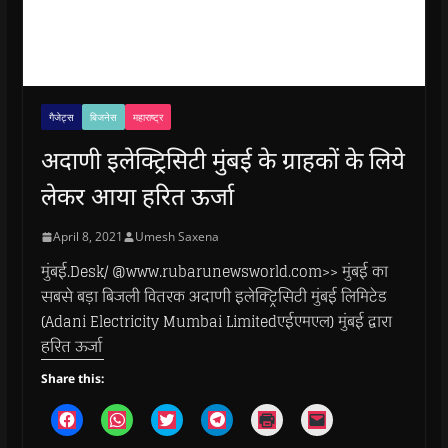
गैजेट्स
बिजनेस
महाराष्ट्र
अदाणी इलेक्ट्रिसिटी मुंबई के ग्राहकों के लिये
लेकर आया हरित ऊर्जा
April 8, 2021
Umesh Saxena
मुंबई.Desk/ @www.rubarunewsworld.com>> मुंबई का
सबसे बड़ा बिजली वितरक अदाणी इलेक्ट्रिसिटी मुंबई लिमिटेड
(Adani Electricity Mumbai Limitedएईएमएल) मुंबई द्वारा
हरित ऊर्जा
Share this:
C
C
C
C
C
C
l
l
l
l
l
l
i
i
i
i
i
i