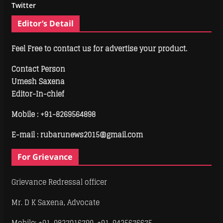
Twitter
Editor’s Detail
Feel Free to contact us for advertise your product.
Contact Person
Umesh Saxena
Editor-In-chief
Mobile :
+91-8269564898
E-mail : rubarunews2015@gmail.com
For Grievance
Grievance Redressal officer
Mr. D K Saxena, Advocate
Mobile: +91-9827016799, +91-9425676675