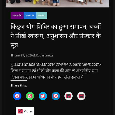
ताजातरीन
राजस्थान
स्वास्थ्य
किड्ज योग शिविर का हुआ समापन, बच्चों
ने सीखे स्वास्थ्य, अनुशासन और संस्कार के
सूत्र
June 19, 2026
Rubarunews
बूंदी.KrishnakantRathore/ @www.rubarunews.com-
जिला प्रशासन एवं श्रीजी योगशाला की ओर से अंतर्राष्ट्रीय योग
दिवस काउंटडाउन अभियान के तहत खेल संकुल में
Share this:
C
C
C
C
C
C
l
l
l
l
l
l
i
i
i
i
i
i
c
c
c
c
c
c
k
k
k
k
k
k
More
t
t
t
t
t
t