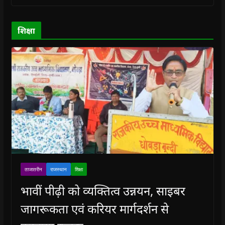
o
o
w
o
w
w
w
)
w
i
)
)
)
n
d
o
शिक्षा
w
)
ताजातरीन
राजस्थान
शिक्षा
भावीं पीढ़ी को व्यक्तित्व उन्नयन, साइबर
जागरूकता एवं करियर मार्गदर्शन से