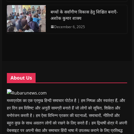
o
p
r
a
n
f
k
p
(
m
e
r
(
(
O
(
w
i
बच्चों के सर्वांगीण विकास हेतु शिक्षित बनाएँ-
O
O
p
O
w
e
अशोक कुमार शाक्य
p
p
e
p
i
n
e
e
n
e
n
d
n
n
s
December 6, 2025
n
d
(
s
s
i
s
o
O
i
i
n
i
w
p
n
n
n
n
)
e
n
n
e
n
n
e
e
w
e
s
w
w
w
w
i
w
w
i
w
n
i
i
n
i
n
n
n
d
n
e
d
d
o
d
w
o
o
w
o
w
w
w
)
w
i
About Us
)
)
)
n
d
o
w
)
मध्यप्रदेश का एक प्रमुख हिन्दी समाचार पोर्टल है | हम निष्पक्ष और स्वतंत्र हैं, और
हर दिन हम विशिष्ट और अनूठी सामग्री बनाते हैं जो लोगों को सूचित, शिक्षित और
मनोरंजन करती है। हम ऐसा विभिन्न प्रकार की घटनाओं, समाचारों, नीतियों और
बहुत कुछ के साथ अद्यतन लोगों को रखने के लिए करते हैं। हम द्विभाषी क्षेत्र में अपनी
वेबसाइट पर अपनी सेवा और समाचार हिंदी भाषा में उपलब्ध कराने के लिए प्रतिबद्ध