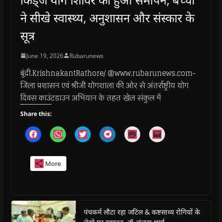
ने सीखे स्वास्थ्य, अनुशासन और संस्कार के
सूत्र
June 19, 2026
Rubarunews
बूंदी.KrishnakantRathore/ @www.rubarunews.com-
जिला प्रशासन एवं श्रीजी योगशाला की ओर से अंतर्राष्ट्रीय योग
दिवस काउंटडाउन अभियान के तहत खेल संकुल में
Share this:
C
C
C
C
C
C
l
l
l
l
l
l
i
i
i
i
i
i
c
c
c
c
c
c
k
k
k
k
k
k
More
t
t
t
t
t
t
o
o
o
o
o
o
s
s
s
s
p
e
h
h
h
h
r
m
a
a
a
a
i
a
r
r
r
r
n
i
e
e
e
e
t
l
o
o
o
o
(
a
पंचकर्म लौटा रहा जटिल & कष्टसाध्य रोगियों के
n
n
n
n
O
l