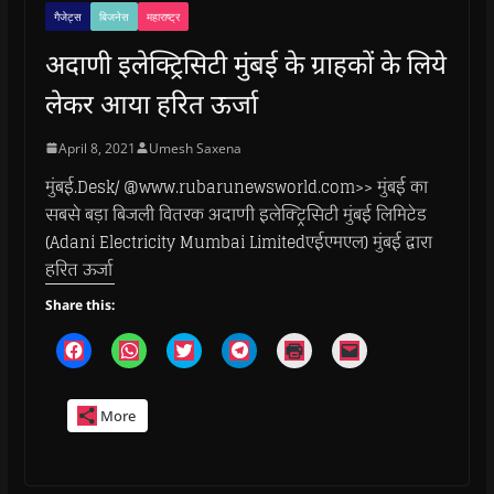
गैजेट्स
बिजनेस
महाराष्ट्र
अदाणी इलेक्ट्रिसिटी मुंबई के ग्राहकों के लिये
लेकर आया हरित ऊर्जा
April 8, 2021
Umesh Saxena
मुंबई.Desk/ @www.rubarunewsworld.com>> मुंबई का
सबसे बड़ा बिजली वितरक अदाणी इलेक्ट्रिसिटी मुंबई लिमिटेड
(Adani Electricity Mumbai Limitedएईएमएल) मुंबई द्वारा
हरित ऊर्जा
Share this:
C
C
C
C
C
C
l
l
l
l
l
l
i
i
i
i
i
i
c
c
c
c
c
c
k
k
k
k
k
k
More
t
t
t
t
t
t
o
o
o
o
o
o
s
s
s
s
p
e
h
h
h
h
r
m
a
a
a
a
i
a
r
r
r
r
n
i