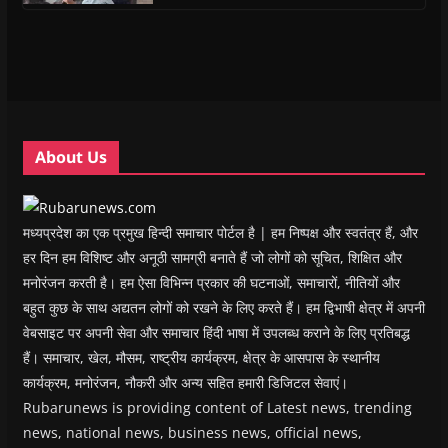
s
s
i
s
o
O
i
i
n
i
w
p
n
n
n
n
)
e
n
n
e
n
n
e
e
w
e
s
w
w
w
w
i
w
w
i
w
n
i
i
n
i
n
n
n
d
n
e
d
d
o
d
w
o
o
w
o
w
w
w
)
w
i
About Us
)
)
)
n
d
o
w
)
मध्यप्रदेश का एक प्रमुख हिन्दी समाचार पोर्टल है | हम निष्पक्ष और स्वतंत्र हैं, और
हर दिन हम विशिष्ट और अनूठी सामग्री बनाते हैं जो लोगों को सूचित, शिक्षित और
मनोरंजन करती है। हम ऐसा विभिन्न प्रकार की घटनाओं, समाचारों, नीतियों और
बहुत कुछ के साथ अद्यतन लोगों को रखने के लिए करते हैं। हम द्विभाषी क्षेत्र में अपनी
वेबसाइट पर अपनी सेवा और समाचार हिंदी भाषा में उपलब्ध कराने के लिए प्रतिबद्ध
हैं। समाचार, खेल, मौसम, राष्ट्रीय कार्यक्रम, क्षेत्र के आसपास के स्थानीय
कार्यक्रम, मनोरंजन, नौकरी और अन्य सहित हमारी डिजिटल सेवाएं।
Rubarunews is providing content of Latest news, trending
news, national news, business news, official news,