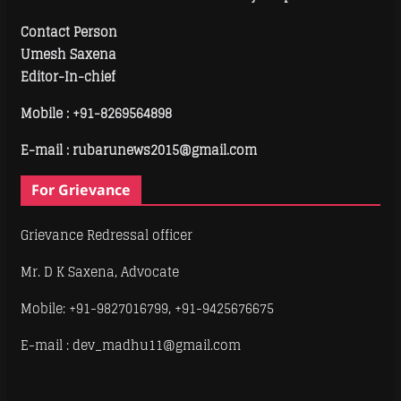
Contact Person
Umesh Saxena
Editor-In-chief
Mobile :
+91-8269564898
E-mail : rubarunews2015@gmail.com
For Grievance
Grievance Redressal officer
Mr. D K Saxena, Advocate
Mobile: +91-9827016799, +91-9425676675
E-mail : dev_madhu11@gmail.com