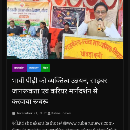
ताजातरीन
राजस्थान
शिक्षा
भावीं पीढ़ी को व्यक्तित्व उन्नयन, साइबर
जागरूकता एवं करियर मार्गदर्शन से
करवाया रूबरू
December 21, 2025
Rubarunews
बूंदी.KrishnakantRathore/ @www.rubarunews.com-