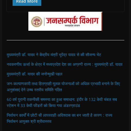
h
h
h
h
r
m
Read More
a
a
a
a
i
a
r
r
r
r
n
i
e
e
e
e
t
l
o
o
o
o
(
a
n
n
n
n
O
l
F
W
T
T
p
i
a
h
w
e
e
n
c
a
i
l
n
k
e
t
t
e
s
t
b
s
t
g
i
o
o
A
e
r
n
a
o
p
r
a
n
f
k
p
(
m
e
r
(
(
O
(
w
i
मुख्यमंत्री डॉ. यादव ने केंद्रीय मंत्री भूपेंद्र यादव से की सौजन्य भेंट
O
O
p
O
w
e
p
p
e
p
i
n
नवकरणीय ऊर्जा के क्षेत्र में मध्यप्रदेश देश का अग्रणी राज्य : मुख्यमंत्री डॉ. यादव
e
e
n
e
n
d
n
n
s
n
d
(
s
s
i
s
o
O
मुख्यमंत्री डॉ. यादव की जनोन्मुखी पहल
i
i
n
i
w
p
n
n
n
n
)
e
जन-कल्याणकारी तथा हितग्राही मूलक योजनाओं को अधिक प्रभावी बनाने के लिए
n
n
e
n
n
e
e
w
e
s
अनुशंसाएं देने उच्च स्तरीय समिति गठित
w
w
w
w
i
w
w
i
w
n
i
i
n
i
n
60 वर्ष पुरानी तकनीकी समस्या का हुआ समाधान: इंदौर के 132 केवी चंबल सब
n
n
d
n
e
स्टेशन में 33 केवी फीडरों को किया गया अंडरग्राउंड
d
d
o
d
w
o
o
w
o
w
w
w
)
w
i
निर्वाचन कार्यों में छोटी सी लापरवाही अविश्वास का बन जाती है कारण : राज्य
)
)
)
n
निर्वाचन आयुक्त श्री श्रीवास्तव
d
o
w