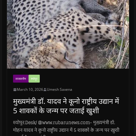
n
n
s
n
d
(
s
s
i
s
o
O
i
i
n
i
w
p
n
n
n
n
)
e
n
n
e
n
n
e
e
w
e
s
w
w
w
w
i
w
w
i
w
n
i
i
n
i
n
n
n
d
n
e
d
d
o
d
w
o
o
w
o
w
w
w
)
w
i
)
)
)
n
d
o
w
)
ताजातरीन
श्योपुर
March 10, 2026
Umesh Saxena
मुख्यमंत्री डॉ. यादव ने कूनो राष्ट्रीय उद्यान में
5 शावकों के जन्म पर जताई खुशी
श्योपुर.Desk/ @www.rubarunews.com- मुख्यमंत्री डॉ.
मोहन यादव ने कूनो राष्ट्रीय उद्यान में 5 शावकों के जन्म पर खुशी