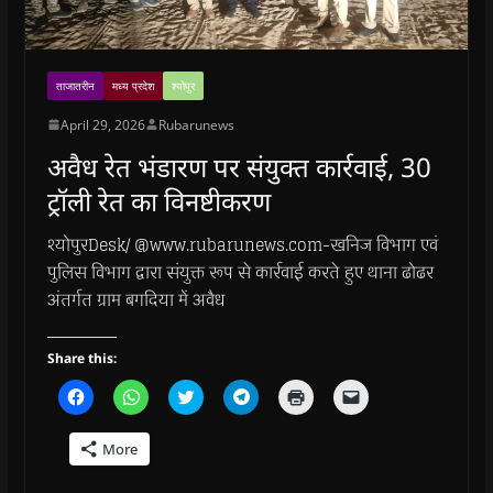
ताजातरीन
मध्य प्रदेश
श्योपुर
April 29, 2026
Rubarunews
अवैध रेत भंडारण पर संयुक्त कार्रवाई, 30
ट्रॉली रेत का विनष्टीकरण
श्योपुरDesk/ @www.rubarunews.com-खनिज विभाग एवं
पुलिस विभाग द्वारा संयुक्त रूप से कार्रवाई करते हुए थाना ढोढर
अंतर्गत ग्राम बगदिया में अवैध
Share this:
C
C
C
C
C
C
l
l
l
l
l
l
i
i
i
i
i
i
c
c
c
c
c
c
More
k
k
k
k
k
k
t
t
t
t
t
t
o
o
o
o
o
o