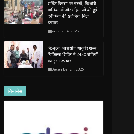
शक्ति दिवस” पर बच्चों, किशोरी
w
w
w
w
i
w
w
i
w
n
बालिकाओं और महिलाओं की हुई
i
i
n
i
n
n
n
d
n
e
एनीमिया की स्क्रीनिंग, मिला
d
d
o
d
w
उपचार
o
o
w
o
w
w
w
)
w
i
)
)
)
n
January 14, 2026
d
o
w
)
नि:शुल्क आवासीय आयुर्वेद शल्य
चिकित्सा शिविर में 2480 रोगियों
का हुआ उपचार
December 21, 2025
बिजनेस