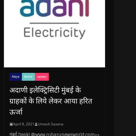
गैजेट्स
बिजनेस
महाराष्ट्र
अदाणी इलेक्ट्रिसिटी मुंबई के
ग्राहकों के लिये लेकर आया हरित
ऊर्जा
April 8, 2021
Umesh Saxena
मुंबई.Desk/ @www.rubarunewsworld.com>>