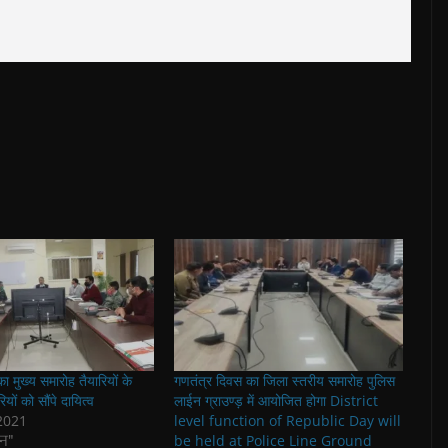
 मुख्य समारोह तैयारियों के
गणतंत्र दिवस का जिला स्तरीय समारोह पुलिस
ियों को सौंपे दायित्व
लाईन ग्राउण्ड़ में आयोजित होगा District
2021
level function of Republic Day will
न"
be held at Police Line Ground