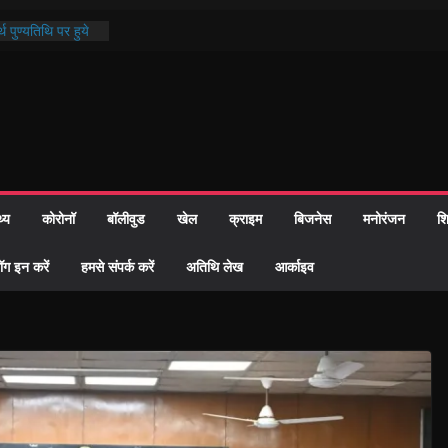
थ पुण्यतिथि पर हुये
 पाठ में भक्ति रस में
ाज को केवल वोट बैंक
नहीं दी – सैफी
 जितेन्द्र को मौके
मांतरण
पर हुआ 26 यूनिट
थ्य
कोरोनॉ
बॉलीवुड
खेल
क्राइम
बिजनेस
मनोरंजन
शि
्रशासन की तत्परता:
प्रमाण-पत्र
ॉग इन करें
हमसे संपर्क करें
अतिथि लेख
आर्काइव