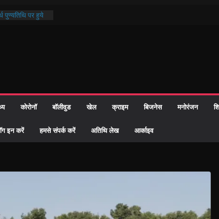
थ पुण्यतिथि पर हुये
 पाठ में भक्ति रस में
ाज को केवल वोट बैंक
नहीं दी – सैफी
 जितेन्द्र को मौके
मांतरण
पर हुआ 26 यूनिट
थ्य
कोरोनॉ
बॉलीवुड
खेल
क्राइम
बिजनेस
मनोरंजन
शि
्रशासन की तत्परता:
प्रमाण-पत्र
ॉग इन करें
हमसे संपर्क करें
अतिथि लेख
आर्काइव