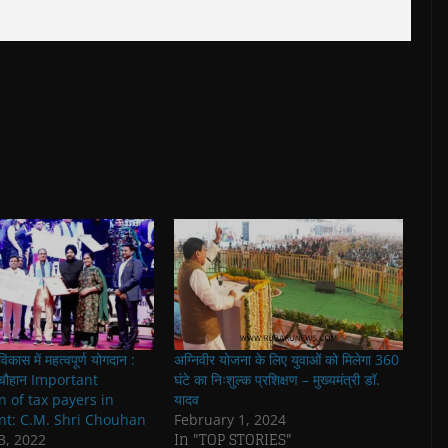
कास में महत्वपूर्ण योगदान :
अग्निवीर योजना के लिए युवाओं को मिलेगा 360
री चौहान Important
घंटे का निःशुल्क प्रशिक्षण – मुख्यमंत्री डॉ.
n of tax payers in
यादव
t: C.M. Shri Chouhan
February 1, 2024
In "TOP STORIES"
3, 2022