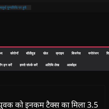
ी प्रशासन की तत्परता:
वाह प्रमाण-पत्र
तुर्थ पुण्यतिथि पर हुये
ाण्ड पाठ में भक्ति रस में
 समाज को केवल वोट बैंक
ारी नहीं दी – सैफी
 रहे जितेन्द्र को मौके
आ नामांतरण
थ्य
कोरोनॉ
बॉलीवुड
खेल
क्राइम
बिजनेस
मनोरंजन
शि
िन पर हुआ 26 यूनिट
ॉग इन करें
हमसे संपर्क करें
अतिथि लेख
आर्काइव
 युवक को इनकम टैक्स का मिला 3.5