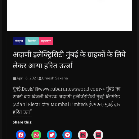
गैजेट्स
बिजनेस
महाराष्ट्र
अदाणी इलेक्ट्रिसिटी मुंबई के ग्राहकों के लिये
लेकर आया हरित ऊर्जा
April 8, 2021
Umesh Saxena
मुंबई.Desk/ @www.rubarunewsworld.com>> मुंबई का
सबसे बड़ा बिजली वितरक अदाणी इलेक्ट्रिसिटी मुंबई लिमिटेड
(Adani Electricity Mumbai Limitedएईएमएल) मुंबई द्वारा
हरित ऊर्जा
Share this:
C
C
C
C
C
C
l
l
l
l
l
l