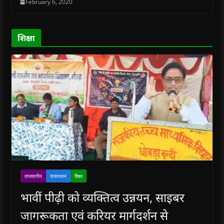
February 6, 2020
d
d
o
d
w
o
o
w
o
w
w
w
)
w
i
)
)
)
n
d
o
शिक्षा
w
)
ताजातरीन
राजस्थान
शिक्षा
भावीं पीढ़ी को व्यक्तित्व उन्नयन, साइबर
जागरूकता एवं करियर मार्गदर्शन से