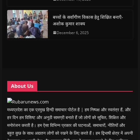
b
s
t
g
i
o
o
A
e
r
n
a
o
p
r
a
n
f
k
p
(
m
e
r
(
(
O
(
w
i
बच्चों के सर्वांगीण विकास हेतु शिक्षित बनाएँ-
O
O
p
O
w
e
अशोक कुमार शाक्य
p
p
e
p
i
n
e
e
n
e
n
d
n
n
s
December 6, 2025
n
d
(
s
s
i
s
o
O
i
i
n
i
w
p
n
n
n
n
)
e
n
n
e
n
n
e
e
w
e
s
w
w
w
w
i
w
w
i
w
n
i
i
n
i
n
n
n
d
n
e
d
d
o
d
w
o
o
w
o
w
w
w
)
w
i
About Us
)
)
)
n
d
o
w
)
मध्यप्रदेश का एक प्रमुख हिन्दी समाचार पोर्टल है | हम निष्पक्ष और स्वतंत्र हैं, और
हर दिन हम विशिष्ट और अनूठी सामग्री बनाते हैं जो लोगों को सूचित, शिक्षित और
मनोरंजन करती है। हम ऐसा विभिन्न प्रकार की घटनाओं, समाचारों, नीतियों और
बहुत कुछ के साथ अद्यतन लोगों को रखने के लिए करते हैं। हम द्विभाषी क्षेत्र में अपनी