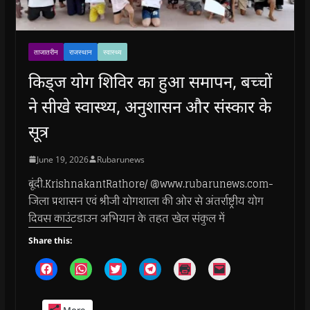
ताजातरीन
राजस्थान
स्वास्थ्य
किड्ज योग शिविर का हुआ समापन, बच्चों
ने सीखे स्वास्थ्य, अनुशासन और संस्कार के
सूत्र
June 19, 2026
Rubarunews
बूंदी.KrishnakantRathore/ @www.rubarunews.com-
जिला प्रशासन एवं श्रीजी योगशाला की ओर से अंतर्राष्ट्रीय योग
दिवस काउंटडाउन अभियान के तहत खेल संकुल में
Share this:
C
C
C
C
C
C
l
l
l
l
l
l
i
i
i
i
i
i
c
c
c
c
c
c
k
k
k
k
k
k
More