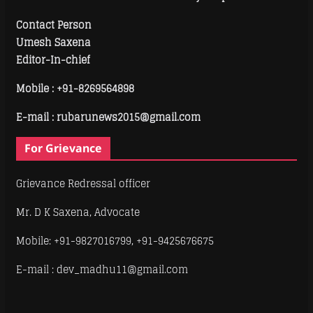
Contact Person
Umesh Saxena
Editor-In-chief
Mobile :
+91-8269564898
E-mail : rubarunews2015@gmail.com
For Grievance
Grievance Redressal officer
Mr. D K Saxena, Advocate
Mobile: +91-9827016799, +91-9425676675
E-mail : dev_madhu11@gmail.com