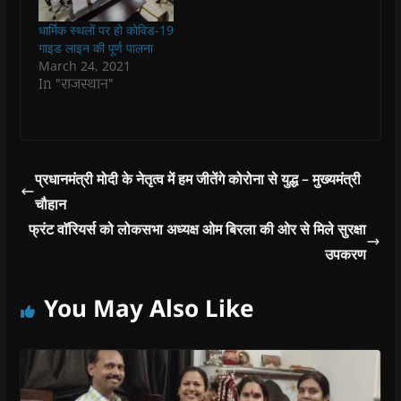
w
w
i
w
n
शनिवार को वीडियो
i
i
n
i
n
कॉन्फ्रेंसिंग के माध्यम से
n
n
d
n
e
धार्मिक स्थलों पर हो कोविड-19
d
d
o
d
w
जिले में कोविड-19 की
गाइड लाइन की पूर्ण पालना
o
o
w
o
w
स्थितियों की विस्तार…
w
w
)
w
i
March 24, 2021
)
)
)
n
In "राजस्थान"
d
o
w
)
प्रधानमंत्री मोदी के नेतृत्व में हम जीतेंगे कोरोना से युद्ध – मुख्यमंत्री
चौहान
फ्रंट वाॅरियर्स को लोकसभा अध्यक्ष ओम बिरला की ओर से मिले सुरक्षा
उपकरण
You May Also Like