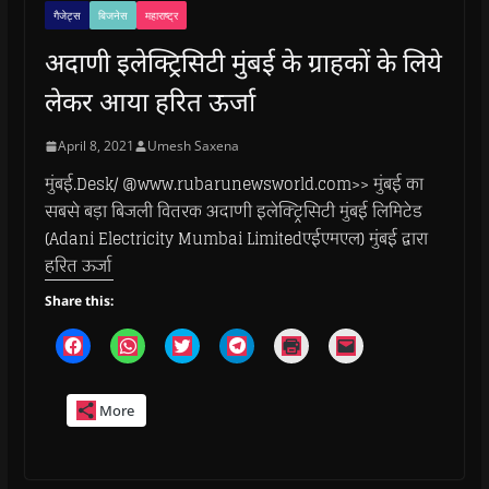
गैजेट्स
बिजनेस
महाराष्ट्र
अदाणी इलेक्ट्रिसिटी मुंबई के ग्राहकों के लिये
लेकर आया हरित ऊर्जा
April 8, 2021
Umesh Saxena
मुंबई.Desk/ @www.rubarunewsworld.com>> मुंबई का
सबसे बड़ा बिजली वितरक अदाणी इलेक्ट्रिसिटी मुंबई लिमिटेड
(Adani Electricity Mumbai Limitedएईएमएल) मुंबई द्वारा
हरित ऊर्जा
Share this:
C
C
C
C
C
C
l
l
l
l
l
l
i
i
i
i
i
i
c
c
c
c
c
c
k
k
k
k
k
k
More
t
t
t
t
t
t
o
o
o
o
o
o
s
s
s
s
p
e
h
h
h
h
r
m
a
a
a
a
i
a
r
r
r
r
n
i