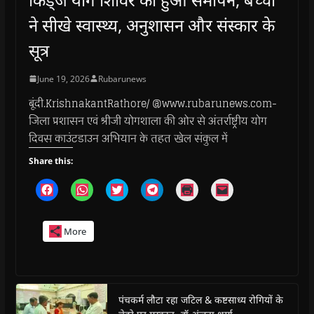
ने सीखे स्वास्थ्य, अनुशासन और संस्कार के
सूत्र
June 19, 2026
Rubarunews
बूंदी.KrishnakantRathore/ @www.rubarunews.com-
जिला प्रशासन एवं श्रीजी योगशाला की ओर से अंतर्राष्ट्रीय योग
दिवस काउंटडाउन अभियान के तहत खेल संकुल में
Share this:
C
C
C
C
C
C
l
l
l
l
l
l
i
i
i
i
i
i
c
c
c
c
c
c
k
k
k
k
k
k
More
t
t
t
t
t
t
o
o
o
o
o
o
s
s
s
s
p
e
h
h
h
h
r
m
a
a
a
a
i
a
r
r
r
r
n
i
e
e
e
e
t
l
o
o
o
o
(
a
पंचकर्म लौटा रहा जटिल & कष्टसाध्य रोगियों के
n
n
n
n
O
l