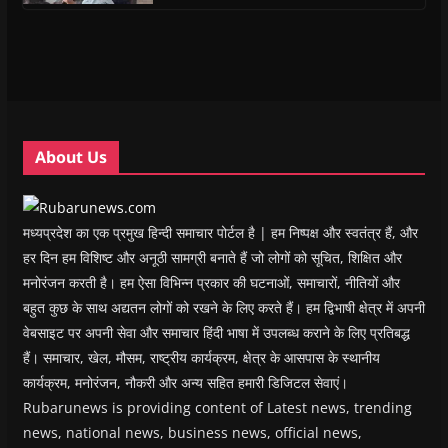
i
i
n
i
w
p
n
n
n
n
)
e
n
n
e
n
n
e
e
w
e
s
w
w
w
w
i
w
w
i
w
n
i
i
n
i
n
n
n
d
n
e
d
d
o
d
w
o
o
w
o
w
w
w
)
w
i
About Us
)
)
)
n
d
o
w
)
मध्यप्रदेश का एक प्रमुख हिन्दी समाचार पोर्टल है | हम निष्पक्ष और स्वतंत्र हैं, और
हर दिन हम विशिष्ट और अनूठी सामग्री बनाते हैं जो लोगों को सूचित, शिक्षित और
मनोरंजन करती है। हम ऐसा विभिन्न प्रकार की घटनाओं, समाचारों, नीतियों और
बहुत कुछ के साथ अद्यतन लोगों को रखने के लिए करते हैं। हम द्विभाषी क्षेत्र में अपनी
वेबसाइट पर अपनी सेवा और समाचार हिंदी भाषा में उपलब्ध कराने के लिए प्रतिबद्ध
हैं। समाचार, खेल, मौसम, राष्ट्रीय कार्यक्रम, क्षेत्र के आसपास के स्थानीय
कार्यक्रम, मनोरंजन, नौकरी और अन्य सहित हमारी डिजिटल सेवाएं।
Rubarunews is providing content of Latest news, trending
news, national news, business news, official news,