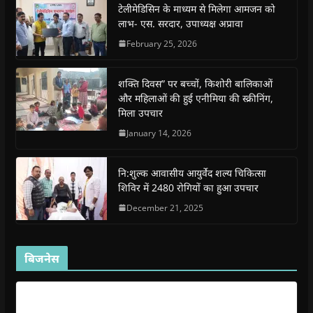
o
p
r
a
n
f
टेलीमेडिसिन के माध्यम से मिलेगा आमजन को
k
p
(
m
e
r
(
(
O
(
w
i
लाभ- एस. सरदार, उपाध्यक्ष अप्रावा
O
O
p
O
w
e
p
p
e
p
i
n
February 25, 2026
e
e
n
e
n
d
n
n
s
n
d
(
s
s
i
s
o
O
i
i
n
i
w
p
शक्ति दिवस” पर बच्चों, किशोरी बालिकाओं
n
n
n
n
)
e
n
n
e
n
n
और महिलाओं की हुई एनीमिया की स्क्रीनिंग,
e
e
w
e
s
मिला उपचार
w
w
w
w
i
w
w
i
w
n
i
i
n
i
n
January 14, 2026
n
n
d
n
e
d
d
o
d
w
o
o
w
o
w
w
w
)
w
i
नि:शुल्क आवासीय आयुर्वेद शल्य चिकित्सा
)
)
)
n
d
शिविर में 2480 रोगियों का हुआ उपचार
o
w
December 21, 2025
)
बिजनेस