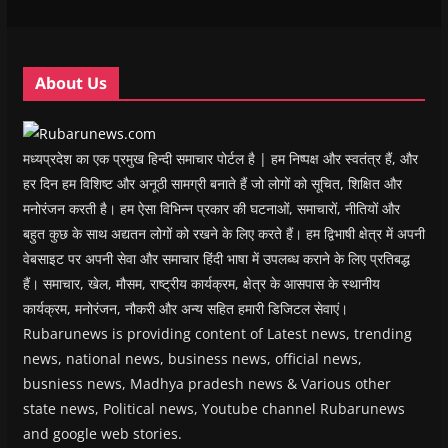
w
w
i
w
n
i
i
n
i
n
n
n
d
n
e
d
d
o
d
w
o
o
w
o
w
w
w
)
w
i
About Us
)
)
)
n
d
o
w
)
मध्यप्रदेश का एक प्रमुख हिन्दी समाचार पोर्टल है | हम निष्पक्ष और स्वतंत्र हैं, और
हर दिन हम विशिष्ट और अनूठी सामग्री बनाते हैं जो लोगों को सूचित, शिक्षित और
मनोरंजन करती है। हम ऐसा विभिन्न प्रकार की घटनाओं, समाचारों, नीतियों और
बहुत कुछ के साथ अद्यतन लोगों को रखने के लिए करते हैं। हम द्विभाषी क्षेत्र में अपनी
वेबसाइट पर अपनी सेवा और समाचार हिंदी भाषा में उपलब्ध कराने के लिए प्रतिबद्ध
हैं। समाचार, खेल, मौसम, राष्ट्रीय कार्यक्रम, क्षेत्र के आसपास के स्थानीय
कार्यक्रम, मनोरंजन, नौकरी और अन्य सहित हमारी डिजिटल सेवाएं।
Rubarunews is providing content of Latest news, trending
news, national news, business news, official news,
busniess news, Madhya pradesh news & Various other
state news, Political news, Youtube channel Rubarunews
and google web stories.