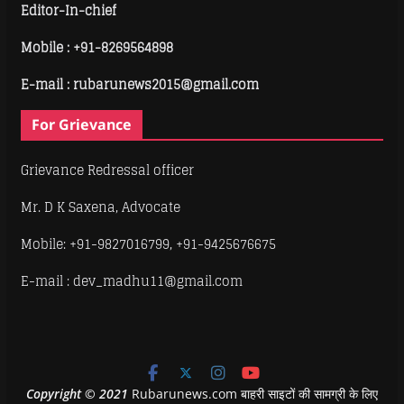
Editor-In-chief
Mobile :
+91-8269564898
E-mail : rubarunews2015@gmail.com
For Grievance
Grievance Redressal officer
Mr. D K Saxena, Advocate
Mobile: +91-9827016799, +91-9425676675
E-mail : dev_madhu11@gmail.com
Copyright
©
2021
Rubarunews.com बाहरी साइटों की सामग्री के लिए