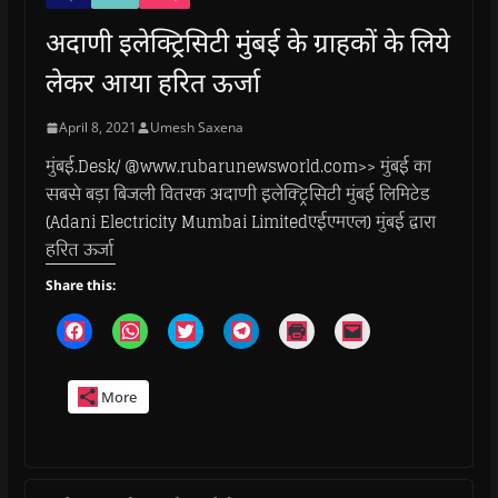
अदाणी इलेक्ट्रिसिटी मुंबई के ग्राहकों के लिये
लेकर आया हरित ऊर्जा
April 8, 2021
Umesh Saxena
मुंबई.Desk/ @www.rubarunewsworld.com>> मुंबई का
सबसे बड़ा बिजली वितरक अदाणी इलेक्ट्रिसिटी मुंबई लिमिटेड
(Adani Electricity Mumbai Limitedएईएमएल) मुंबई द्वारा
हरित ऊर्जा
Share this:
C
C
C
C
C
C
l
l
l
l
l
l
i
i
i
i
i
i
c
c
c
c
c
c
k
k
k
k
k
k
More
t
t
t
t
t
t
o
o
o
o
o
o
s
s
s
s
p
e
h
h
h
h
r
m
a
a
a
a
i
a
r
r
r
r
n
i
e
e
e
e
t
l