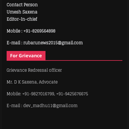
Contact Person
Umesh Saxena
Editor-In-chief
Mobile :
+91-8269564898
E-mail : rubarunews2015@gmail.com
For Grievance
Grievance Redressal officer
Mr. D K Saxena, Advocate
Mobile: +91-9827016799, +91-9425676675
E-mail : dev_madhu11@gmail.com