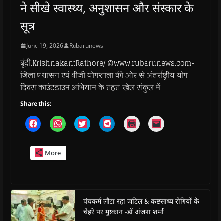
ने सीखे स्वास्थ्य, अनुशासन और संस्कार के
सूत्र
June 19, 2026
Rubarunews
बूंदी.KrishnakantRathore/ @www.rubarunews.com-
जिला प्रशासन एवं श्रीजी योगशाला की ओर से अंतर्राष्ट्रीय योग
दिवस काउंटडाउन अभियान के तहत खेल संकुल में
Share this:
C
C
C
C
C
C
l
l
l
l
l
l
i
i
i
i
i
i
c
c
c
c
c
c
k
k
k
k
k
k
More
t
t
t
t
t
t
o
o
o
o
o
o
s
s
s
s
p
e
h
h
h
h
r
m
a
a
a
a
i
a
r
r
r
r
n
i
e
e
e
e
t
l
o
o
o
o
(
a
पंचकर्म लौटा रहा जटिल & कष्टसाध्य रोगियों के
n
n
n
n
O
l
चेहरे पर मुस्कान -डॉ अंजना शर्मा
F
W
T
T
p
i
a
h
w
e
e
n