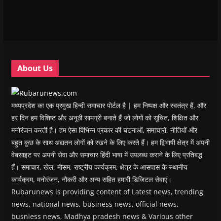
n
n
n
n
)
e
n
n
e
n
n
e
e
w
e
s
w
w
w
w
i
w
w
i
w
n
i
i
n
i
n
n
n
d
n
e
d
d
o
d
w
o
o
w
o
w
w
w
)
w
i
About Us
)
)
)
n
d
o
w
)
मध्यप्रदेश का एक प्रमुख हिन्दी समाचार पोर्टल है | हम निष्पक्ष और स्वतंत्र हैं, और
हर दिन हम विशिष्ट और अनूठी सामग्री बनाते हैं जो लोगों को सूचित, शिक्षित और
मनोरंजन करती है। हम ऐसा विभिन्न प्रकार की घटनाओं, समाचारों, नीतियों और
बहुत कुछ के साथ अद्यतन लोगों को रखने के लिए करते हैं। हम द्विभाषी क्षेत्र में अपनी
वेबसाइट पर अपनी सेवा और समाचार हिंदी भाषा में उपलब्ध कराने के लिए प्रतिबद्ध
हैं। समाचार, खेल, मौसम, राष्ट्रीय कार्यक्रम, क्षेत्र के आसपास के स्थानीय
कार्यक्रम, मनोरंजन, नौकरी और अन्य सहित हमारी डिजिटल सेवाएं।
Rubarunews is providing content of Latest news, trending
news, national news, business news, official news,
busniess news, Madhya pradesh news & Various other