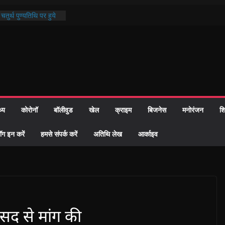
तुर्थ पुण्यतिथि पर हुये
काण्ड पाठ में भक्ति रस में
र समाज को केवल वोट बैंक
ारी नहीं दी – सैफी
क रहे जितेन्द्र को मौके
आ नामांतरण
दिन पर हुआ 26 यूनिट
थ्य
कोरोनॉ
बॉलीवुड
खेल
क्राइम
बिजनेस
मनोरंजन
शि
खी प्रशासन की तत्परता:
िवाह प्रमाण-पत्र
ॉग इन करें
हमसे संपर्क करें
अतिथि लेख
आर्काइव
ंसद से मांग की