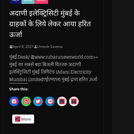
गैजेट्स
बिजनेस
महाराष्ट्र
अदाणी इलेक्ट्रिसिटी मुंबई के
ग्राहकों के लिये लेकर आया हरित
ऊर्जा
April 8, 2021
Umesh Saxena
मुंबई.Desk/ @www.rubarunewsworld.com>>
मुंबई का सबसे बड़ा बिजली वितरक अदाणी
इलेक्ट्रिसिटी मुंबई लिमिटेड (Adani Electricity
Mumbai Limitedएईएमएल) मुंबई द्वारा हरित ऊर्जा
Share this:
C
C
C
C
C
C
l
l
l
l
l
l
i
i
i
i
i
i
c
c
c
c
c
c
k
k
k
k
k
k
More
t
t
t
t
t
t
o
o
o
o
o
o
s
s
s
s
p
e
h
h
h
h
r
m