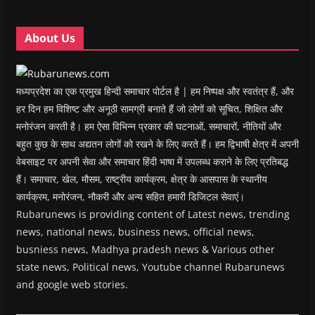
n
n
d
n
e
d
d
o
d
w
o
o
w
o
w
w
w
)
w
i
About Us
)
)
)
n
d
o
w
)
मध्यप्रदेश का एक प्रमुख हिन्दी समाचार पोर्टल है | हम निष्पक्ष और स्वतंत्र हैं, और
हर दिन हम विशिष्ट और अनूठी सामग्री बनाते हैं जो लोगों को सूचित, शिक्षित और
मनोरंजन करती है। हम ऐसा विभिन्न प्रकार की घटनाओं, समाचारों, नीतियों और
बहुत कुछ के साथ अद्यतन लोगों को रखने के लिए करते हैं। हम द्विभाषी क्षेत्र में अपनी
वेबसाइट पर अपनी सेवा और समाचार हिंदी भाषा में उपलब्ध कराने के लिए प्रतिबद्ध
हैं। समाचार, खेल, मौसम, राष्ट्रीय कार्यक्रम, क्षेत्र के आसपास के स्थानीय
कार्यक्रम, मनोरंजन, नौकरी और अन्य सहित हमारी डिजिटल सेवाएं।
Rubarunews is providing content of Latest news, trending
news, national news, business news, official news,
busniess news, Madhya pradesh news & Various other
state news, Political news, Youtube channel Rubarunews
and google web stories.