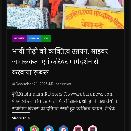
ताजातरीन
राजस्थान
शिक्षा
भावीं पीढ़ी को व्यक्तित्व उन्नयन, साइबर
जागरूकता एवं करियर मार्गदर्शन से
करवाया रूबरू
December 21, 2025
Rubarunews
बूंदी.KrishnakantRathore/ @www.rubarunews.com-
पीएम श्री राजकीय उच्च माध्यमिक विद्यालय, धोवड़ा में विद्यार्थियों के
सर्वांगीण विकास को दृष्टिगत रखते हुए व्यक्तित्व उन्नयन, शैक्षिक
Share this:
C
C
C
C
C
C