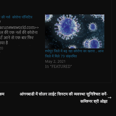
 की नर्स कोरोना पॉजिटिव
/
arunewsworld.com>>
ल की एक नर्स की कोरोना
र्ट आने से एक बार फिर
गया है
ालय में कार्यरत नर्स
20
श्योपुर जिले में बढ़ रहा कोरोना का खतरा , आज
 विगत दिनों जावदेश्वर
"
जिले में मिले 79 संक्रमित
पॉजिटिव मरीज अनिल
May 2, 2021
की जिला चिकित्सालय में
In "FEATURED"
भर्ती थे की देख रेख में
ड्यूटी के बाद जब नर्स
ियमानुसार…
 कम
आंगनबाडी में सोलर लाईट सिस्टम की व्यवस्था सुनिश्चित करें-
कमिश्नर श्री ओझा