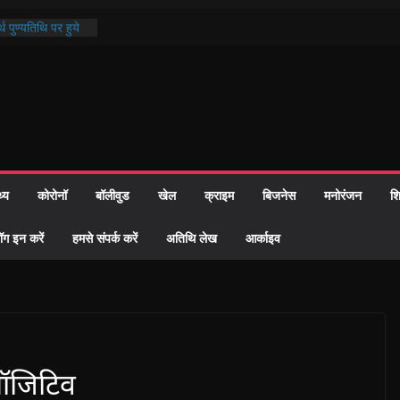
थ पुण्यतिथि पर हुये
 पाठ में भक्ति रस में
ाज को केवल वोट बैंक
नहीं दी – सैफी
 जितेन्द्र को मौके
मांतरण
पर हुआ 26 यूनिट
थ्य
कोरोनॉ
बॉलीवुड
खेल
क्राइम
बिजनेस
मनोरंजन
शि
्रशासन की तत्परता:
प्रमाण-पत्र
ॉग इन करें
हमसे संपर्क करें
अतिथि लेख
आर्काइव
 पॉजिटिव