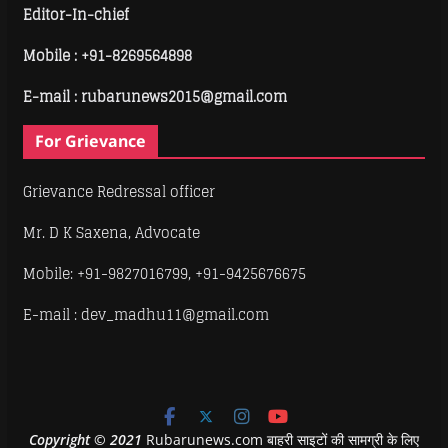
Editor-In-chief
Mobile :
+91-8269564898
E-mail : rubarunews2015@gmail.com
For Grievance
Grievance Redressal officer
Mr. D K Saxena, Advocate
Mobile: +91-9827016799, +91-9425676675
E-mail : dev_madhu11@gmail.com
Copyright
©
2021
Rubarunews.com बाहरी साइटों की सामग्री के लिए