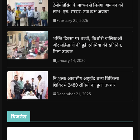
o
p
r
a
n
f
टेलीमेडिसिन के माध्यम से मिलेगा आमजन को
k
p
(
m
e
r
(
(
O
(
w
i
लाभ- एस. सरदार, उपाध्यक्ष अप्रावा
O
O
p
O
w
e
p
p
e
p
i
n
February 25, 2026
e
e
n
e
n
d
n
n
s
n
d
(
s
s
i
s
o
O
i
i
n
i
w
p
शक्ति दिवस” पर बच्चों, किशोरी बालिकाओं
n
n
n
n
)
e
n
n
e
n
n
और महिलाओं की हुई एनीमिया की स्क्रीनिंग,
e
e
w
e
s
मिला उपचार
w
w
w
w
i
w
w
i
w
n
i
i
n
i
n
January 14, 2026
n
n
d
n
e
d
d
o
d
w
o
o
w
o
w
w
w
)
w
i
नि:शुल्क आवासीय आयुर्वेद शल्य चिकित्सा
)
)
)
n
d
शिविर में 2480 रोगियों का हुआ उपचार
o
w
December 21, 2025
)
बिजनेस