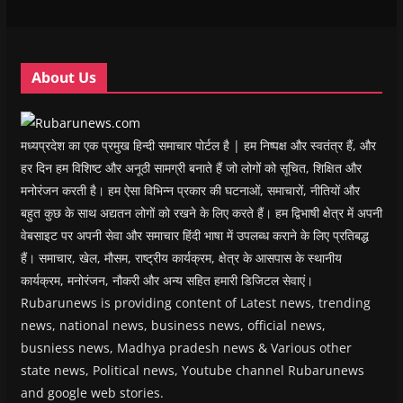
w
w
i
w
n
i
i
n
i
n
n
n
d
n
e
d
d
o
d
w
o
o
w
o
w
w
w
)
w
i
About Us
)
)
)
n
d
o
w
)
मध्यप्रदेश का एक प्रमुख हिन्दी समाचार पोर्टल है | हम निष्पक्ष और स्वतंत्र हैं, और
हर दिन हम विशिष्ट और अनूठी सामग्री बनाते हैं जो लोगों को सूचित, शिक्षित और
मनोरंजन करती है। हम ऐसा विभिन्न प्रकार की घटनाओं, समाचारों, नीतियों और
बहुत कुछ के साथ अद्यतन लोगों को रखने के लिए करते हैं। हम द्विभाषी क्षेत्र में अपनी
वेबसाइट पर अपनी सेवा और समाचार हिंदी भाषा में उपलब्ध कराने के लिए प्रतिबद्ध
हैं। समाचार, खेल, मौसम, राष्ट्रीय कार्यक्रम, क्षेत्र के आसपास के स्थानीय
कार्यक्रम, मनोरंजन, नौकरी और अन्य सहित हमारी डिजिटल सेवाएं।
Rubarunews is providing content of Latest news, trending
news, national news, business news, official news,
busniess news, Madhya pradesh news & Various other
state news, Political news, Youtube channel Rubarunews
and google web stories.