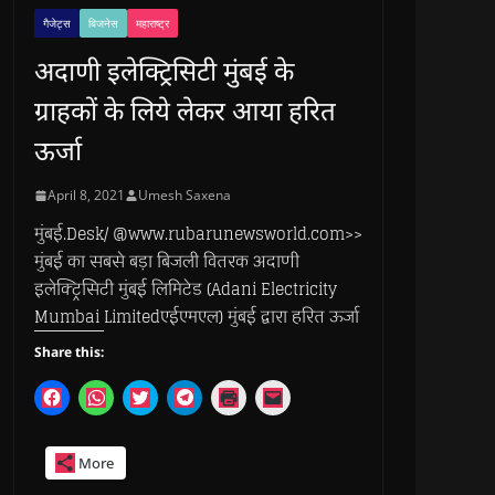
गैजेट्स
बिजनेस
महाराष्ट्र
अदाणी इलेक्ट्रिसिटी मुंबई के
ग्राहकों के लिये लेकर आया हरित
ऊर्जा
April 8, 2021
Umesh Saxena
मुंबई.Desk/ @www.rubarunewsworld.com>>
मुंबई का सबसे बड़ा बिजली वितरक अदाणी
इलेक्ट्रिसिटी मुंबई लिमिटेड (Adani Electricity
Mumbai Limitedएईएमएल) मुंबई द्वारा हरित ऊर्जा
Share this:
C
C
C
C
C
C
l
l
l
l
l
l
i
i
i
i
i
i
c
c
c
c
c
c
k
k
k
k
k
k
More
t
t
t
t
t
t
o
o
o
o
o
o