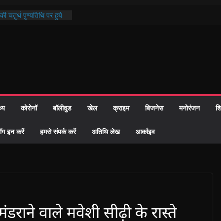
ी चतुर्थ पुण्यतिथि पर हुये
्दरकाण्ड पाठ में भक्ति रस में
ौहार समाज को केवल वोट बैंक
गीदारी नहीं दी – सैफी
ी
 भटक रहे जितेन्द्र को मौके
 हुआ नामांतरण
न्मदिन पर हुआ 26 यूनिट
थ्य
कोरोनॉ
बॉलीवुड
खेल
क्राइम
बिजनेस
मनोरंजन
शि
 दिखी प्रशासन की तत्परता:
6 विवाह प्रमाण-पत्र
ॉग इन करें
हमसे संपर्क करें
अतिथि लेख
आर्काइव
ंडराने वाले मवेशी सीढ़ी के रास्ते