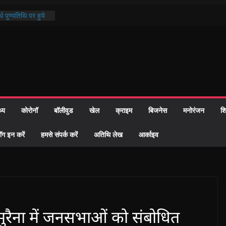
थ पुण्यतिथि पर हुये
 पाठ में भक्ति रस में
ाज को केवल वोट बैंक
नहीं दी – सैफी
 जितेन्द्र को मौके
मांतरण
पर हुआ 26 यूनिट
थ्य
कोरोनॉ
बॉलीवुड
खेल
क्राइम
बिजनेस
मनोरंजन
शि
्रशासन की तत्परता:
प्रमाण-पत्र
ॉग इन करें
हमसे संपर्क करें
अतिथि लेख
आर्काइव
रैना में जनसभाओं को संबोधित