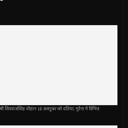
िवराजसिंह चौहान 16 अक्टूबर को दतिया, मुरैना में विभिन्न