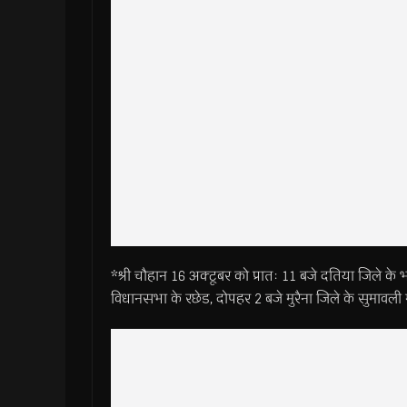
*श्री चौहान 16 अक्टूबर को प्रातः 11 बजे दतिया जिले के 
विधानसभा के रछेड, दोपहर 2 बजे मुरैना जिले के सुमावल