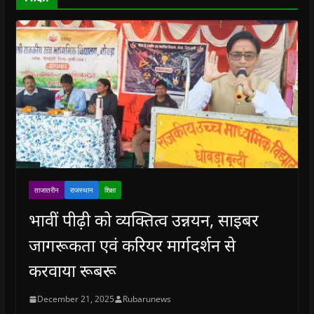
w
)
ताजातरीन
राजस्थान
शिक्षा
भावीं पीढ़ी को व्यक्तित्व उन्नयन, साइबर
जागरूकता एवं करियर मार्गदर्शन से
करवाया रूबरू
December 21, 2025
Rubarunews