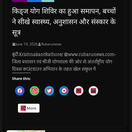
किड्ज योग शिविर का हुआ समापन, बच्चों
ने सीखे स्वास्थ्य, अनुशासन और संस्कार के
सूत्र
June 19, 2026
Rubarunews
बूंदी.KrishnakantRathore/ @www.rubarunews.com-
जिला प्रशासन एवं श्रीजी योगशाला की ओर से अंतर्राष्ट्रीय योग
दिवस काउंटडाउन अभियान के तहत खेल संकुल में
Share this:
C
C
C
C
C
C
l
l
l
l
l
l
i
i
i
i
i
i
c
c
c
c
c
c
k
k
k
k
k
k
More
t
t
t
t
t
t
o
o
o
o
o
o
s
s
s
s
p
e
h
h
h
h
r
m
a
a
a
a
i
a
r
r
r
r
n
i