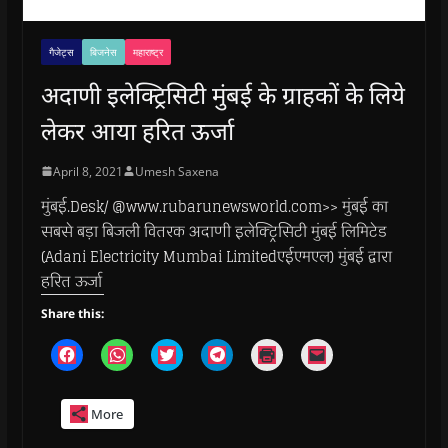
गैजेट्स
बिजनेस
महाराष्ट्र
अदाणी इलेक्ट्रिसिटी मुंबई के ग्राहकों के लिये
लेकर आया हरित ऊर्जा
April 8, 2021
Umesh Saxena
मुंबई.Desk/ @www.rubarunewsworld.com>> मुंबई का
सबसे बड़ा बिजली वितरक अदाणी इलेक्ट्रिसिटी मुंबई लिमिटेड
(Adani Electricity Mumbai Limitedएईएमएल) मुंबई द्वारा
हरित ऊर्जा
Share this:
C
C
C
C
C
C
l
l
l
l
l
l
i
i
i
i
i
i
c
c
c
c
c
c
k
k
k
k
k
k
More
t
t
t
t
t
t
o
o
o
o
o
o
s
s
s
s
p
e