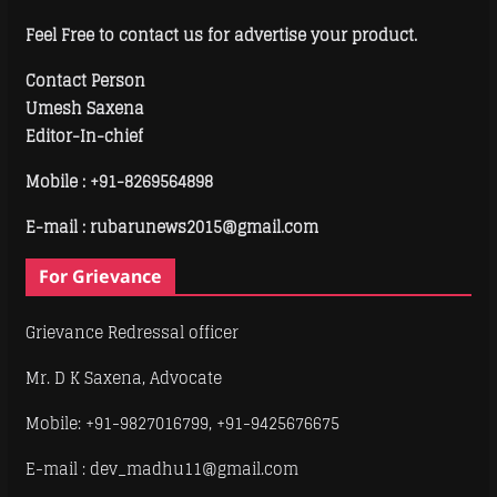
Feel Free to contact us for advertise your product.
Contact Person
Umesh Saxena
Editor-In-chief
Mobile :
+91-8269564898
E-mail : rubarunews2015@gmail.com
For Grievance
Grievance Redressal officer
Mr. D K Saxena, Advocate
Mobile: +91-9827016799, +91-9425676675
E-mail : dev_madhu11@gmail.com