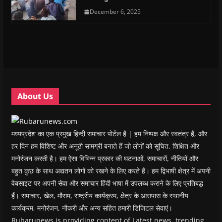
e
e
n
e
n
d
n
n
s
December 6, 2025
n
d
(
s
s
i
s
o
O
i
i
n
i
w
p
n
n
n
n
)
e
n
n
e
n
n
e
e
w
e
s
w
w
w
w
i
w
w
i
w
n
i
i
n
i
n
n
n
d
n
e
d
d
o
d
w
o
o
w
o
w
w
w
)
w
i
About Us
)
)
)
n
d
o
w
)
मध्यप्रदेश का एक प्रमुख हिन्दी समाचार पोर्टल है | हम निष्पक्ष और स्वतंत्र हैं, और
हर दिन हम विशिष्ट और अनूठी सामग्री बनाते हैं जो लोगों को सूचित, शिक्षित और
मनोरंजन करती है। हम ऐसा विभिन्न प्रकार की घटनाओं, समाचारों, नीतियों और
बहुत कुछ के साथ अद्यतन लोगों को रखने के लिए करते हैं। हम द्विभाषी क्षेत्र में अपनी
वेबसाइट पर अपनी सेवा और समाचार हिंदी भाषा में उपलब्ध कराने के लिए प्रतिबद्ध
हैं। समाचार, खेल, मौसम, राष्ट्रीय कार्यक्रम, क्षेत्र के आसपास के स्थानीय
कार्यक्रम, मनोरंजन, नौकरी और अन्य सहित हमारी डिजिटल सेवाएं।
Rubarunews is providing content of Latest news, trending