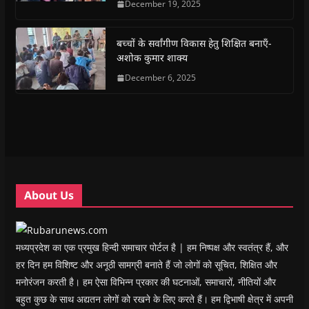
December 19, 2025
b
s
t
g
i
o
o
A
e
r
n
a
o
p
r
a
n
f
k
p
(
m
e
r
(
(
O
(
w
i
बच्चों के सर्वांगीण विकास हेतु शिक्षित बनाएँ-
O
O
p
O
w
e
अशोक कुमार शाक्य
p
p
e
p
i
n
e
e
n
e
n
d
n
n
s
December 6, 2025
n
d
(
s
s
i
s
o
O
i
i
n
i
w
p
n
n
n
n
)
e
n
n
e
n
n
e
e
w
e
s
w
w
w
w
i
w
w
i
w
n
i
i
n
i
n
n
n
d
n
e
d
d
o
d
w
o
o
w
o
w
w
w
)
w
i
About Us
)
)
)
n
d
o
w
)
मध्यप्रदेश का एक प्रमुख हिन्दी समाचार पोर्टल है | हम निष्पक्ष और स्वतंत्र हैं, और
हर दिन हम विशिष्ट और अनूठी सामग्री बनाते हैं जो लोगों को सूचित, शिक्षित और
मनोरंजन करती है। हम ऐसा विभिन्न प्रकार की घटनाओं, समाचारों, नीतियों और
बहुत कुछ के साथ अद्यतन लोगों को रखने के लिए करते हैं। हम द्विभाषी क्षेत्र में अपनी