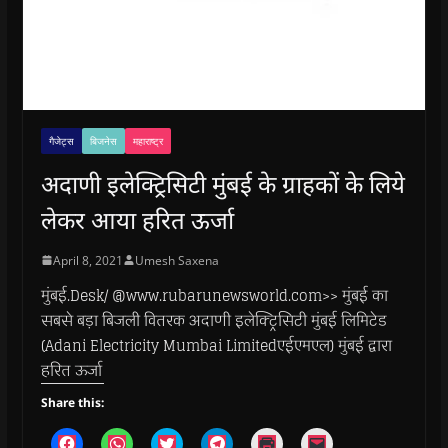
गैजेट्स
बिजनेस
महाराष्ट्र
अदाणी इलेक्ट्रिसिटी मुंबई के ग्राहकों के लिये
लेकर आया हरित ऊर्जा
April 8, 2021
Umesh Saxena
मुंबई.Desk/ @www.rubarunewsworld.com>> मुंबई का
सबसे बड़ा बिजली वितरक अदाणी इलेक्ट्रिसिटी मुंबई लिमिटेड
(Adani Electricity Mumbai Limitedएईएमएल) मुंबई द्वारा
हरित ऊर्जा
Share this:
C
C
C
C
C
C