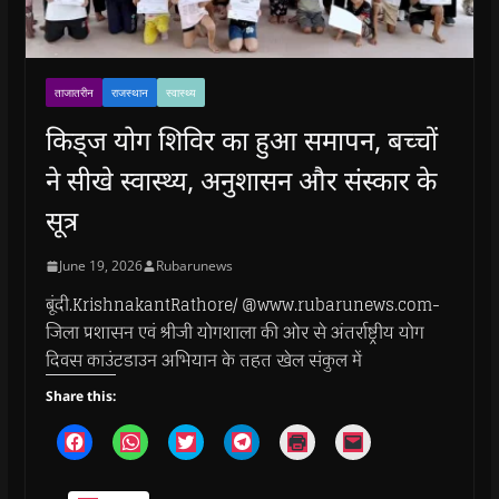
ताजातरीन
राजस्थान
स्वास्थ्य
किड्ज योग शिविर का हुआ समापन, बच्चों
ने सीखे स्वास्थ्य, अनुशासन और संस्कार के
सूत्र
June 19, 2026
Rubarunews
बूंदी.KrishnakantRathore/ @www.rubarunews.com-
जिला प्रशासन एवं श्रीजी योगशाला की ओर से अंतर्राष्ट्रीय योग
दिवस काउंटडाउन अभियान के तहत खेल संकुल में
Share this:
C
C
C
C
C
C
l
l
l
l
l
l
i
i
i
i
i
i
c
c
c
c
c
c
k
k
k
k
k
k