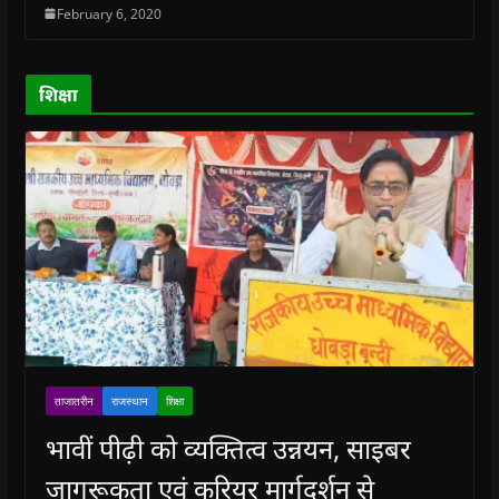
February 6, 2020
d
d
o
d
w
o
o
w
o
w
w
w
)
w
i
)
)
)
n
d
o
शिक्षा
w
)
ताजातरीन
राजस्थान
शिक्षा
भावीं पीढ़ी को व्यक्तित्व उन्नयन, साइबर
जागरूकता एवं करियर मार्गदर्शन से