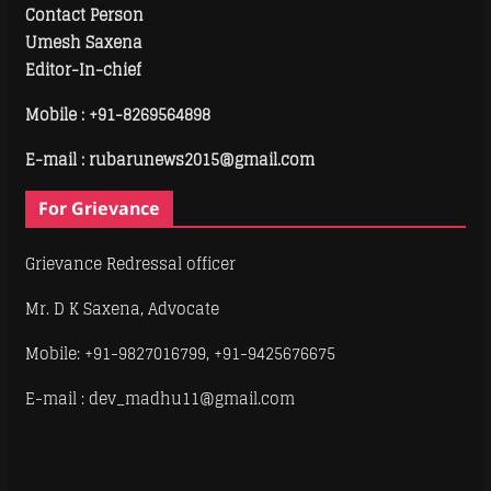
Contact Person
Umesh Saxena
Editor-In-chief
Mobile :
+91-8269564898
E-mail : rubarunews2015@gmail.com
For Grievance
Grievance Redressal officer
Mr. D K Saxena, Advocate
Mobile: +91-9827016799, +91-9425676675
E-mail : dev_madhu11@gmail.com