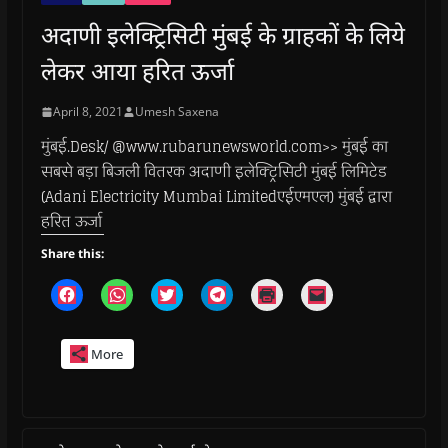
अदाणी इलेक्ट्रिसिटी मुंबई के ग्राहकों के लिये
लेकर आया हरित ऊर्जा
April 8, 2021
Umesh Saxena
मुंबई.Desk/ @www.rubarunewsworld.com>> मुंबई का
सबसे बड़ा बिजली वितरक अदाणी इलेक्ट्रिसिटी मुंबई लिमिटेड
(Adani Electricity Mumbai Limitedएईएमएल) मुंबई द्वारा
हरित ऊर्जा
Share this:
C
C
C
C
C
C
l
l
l
l
l
l
i
i
i
i
i
i
c
c
c
c
c
c
k
k
k
k
k
k
More
t
t
t
t
t
t
o
o
o
o
o
o
s
s
s
s
p
e
h
h
h
h
r
m
a
a
a
a
i
a
r
r
r
r
n
i
e
e
e
e
t
l