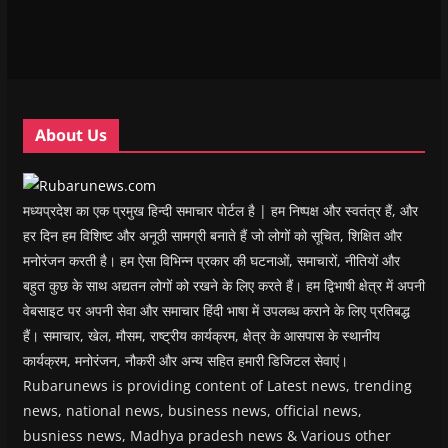
n
n
n
n
)
e
n
n
e
n
n
e
e
w
e
s
w
w
w
w
i
w
w
i
w
n
i
i
n
i
n
n
n
d
n
e
d
d
o
d
w
o
o
w
o
w
w
w
)
w
i
About Us
)
)
)
n
d
o
w
)
मध्यप्रदेश का एक प्रमुख हिन्दी समाचार पोर्टल है | हम निष्पक्ष और स्वतंत्र हैं, और
हर दिन हम विशिष्ट और अनूठी सामग्री बनाते हैं जो लोगों को सूचित, शिक्षित और
मनोरंजन करती है। हम ऐसा विभिन्न प्रकार की घटनाओं, समाचारों, नीतियों और
बहुत कुछ के साथ अद्यतन लोगों को रखने के लिए करते हैं। हम द्विभाषी क्षेत्र में अपनी
वेबसाइट पर अपनी सेवा और समाचार हिंदी भाषा में उपलब्ध कराने के लिए प्रतिबद्ध
हैं। समाचार, खेल, मौसम, राष्ट्रीय कार्यक्रम, क्षेत्र के आसपास के स्थानीय
कार्यक्रम, मनोरंजन, नौकरी और अन्य सहित हमारी डिजिटल सेवाएं।
Rubarunews is providing content of Latest news, trending
news, national news, business news, official news,
busniess news, Madhya pradesh news & Various other