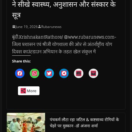
ने सीखे स्वास्थ्य, अनुशासन और संस्कार के
सूत्र
June 19, 2026
Rubarunews
बूंदी.KrishnakantRathore/ @www.rubarunews.com-
जिला प्रशासन एवं श्रीजी योगशाला की ओर से अंतर्राष्ट्रीय योग
दिवस काउंटडाउन अभियान के तहत खेल संकुल में
Share this:
C
C
C
C
C
C
l
l
l
l
l
l
i
i
i
i
i
i
c
c
c
c
c
c
k
k
k
k
k
k
More
t
t
t
t
t
t
o
o
o
o
o
o
s
s
s
s
p
e
h
h
h
h
r
m
a
a
a
a
i
a
r
r
r
r
n
i
e
e
e
e
t
l
o
o
o
o
(
a
पंचकर्म लौटा रहा जटिल & कष्टसाध्य रोगियों के
n
n
n
n
O
l
चेहरे पर मुस्कान -डॉ अंजना शर्मा
F
W
T
T
p
i
a
h
w
e
e
n