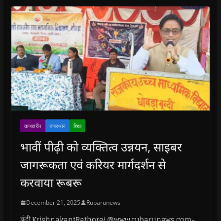
ताजातरीन
राजस्थान
शिक्षा
भावीं पीढ़ी को व्यक्तित्व उन्नयन, साइबर
जागरूकता एवं करियर मार्गदर्शन से
करवाया रूबरू
December 21, 2025
Rubarunews
बूंदी.KrishnakantRathore/ @www.rubarunews.com-