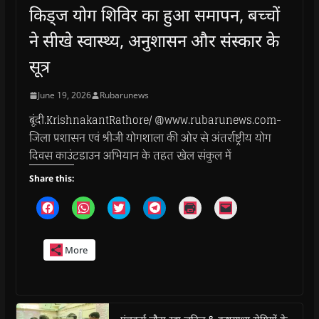
किड्ज योग शिविर का हुआ समापन, बच्चों
ने सीखे स्वास्थ्य, अनुशासन और संस्कार के
सूत्र
June 19, 2026
Rubarunews
बूंदी.KrishnakantRathore/ @www.rubarunews.com-
जिला प्रशासन एवं श्रीजी योगशाला की ओर से अंतर्राष्ट्रीय योग
दिवस काउंटडाउन अभियान के तहत खेल संकुल में
Share this:
C
C
C
C
C
C
l
l
l
l
l
l
i
i
i
i
i
i
c
c
c
c
c
c
k
k
k
k
k
k
More
t
t
t
t
t
t
o
o
o
o
o
o
s
s
s
s
p
e
h
h
h
h
r
m
a
a
a
a
i
a
r
r
r
r
n
i
e
e
e
e
t
l
o
o
o
o
(
a