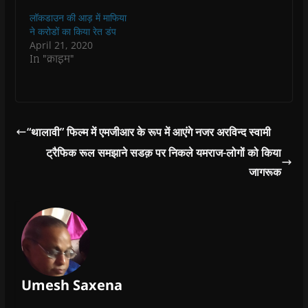
i
i
n
i
w
p
n
n
n
n
)
e
लॉकडाउन की आड़ में माफिया
n
n
e
n
n
ने करोडों का किया रेत डंप
e
e
w
e
s
w
w
w
w
i
April 21, 2020
w
w
i
w
n
In "क्राइम"
i
i
n
i
n
n
n
d
n
e
d
d
o
d
w
o
o
w
o
w
w
w
)
w
i
)
)
)
n
d
o
“थालावी” फिल्म में एमजीआर के रूप में आएंगे नजर अरविन्द स्वामी
w
)
ट्रैफिक रूल समझाने सडक़ पर निकले यमराज-लोगों को किया
जागरूक
Umesh Saxena