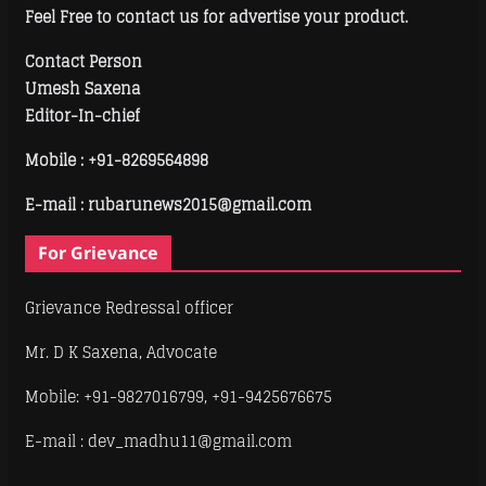
Feel Free to contact us for advertise your product.
Contact Person
Umesh Saxena
Editor-In-chief
Mobile :
+91-8269564898
E-mail : rubarunews2015@gmail.com
For Grievance
Grievance Redressal officer
Mr. D K Saxena, Advocate
Mobile: +91-9827016799, +91-9425676675
E-mail : dev_madhu11@gmail.com