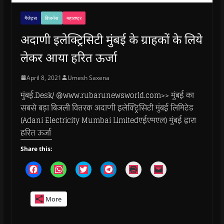
गैजेट्स
बिजनेस
महाराष्ट्र
अदाणी इलेक्ट्रिसिटी मुंबई के ग्राहकों के लिये
लेकर आया हरित ऊर्जा
April 8, 2021
Umesh Saxena
मुंबई.Desk/ @www.rubarunewsworld.com>> मुंबई का
सबसे बड़ा बिजली वितरक अदाणी इलेक्ट्रिसिटी मुंबई लिमिटेड
(Adani Electricity Mumbai Limitedएईएमएल) मुंबई द्वारा
हरित ऊर्जा
Share this:
C
C
C
C
C
C
l
l
l
l
l
l
i
i
i
i
i
i
c
c
c
c
c
c
k
k
k
k
k
k
More
t
t
t
t
t
t
o
o
o
o
o
o
s
s
s
s
p
e
h
h
h
h
r
m