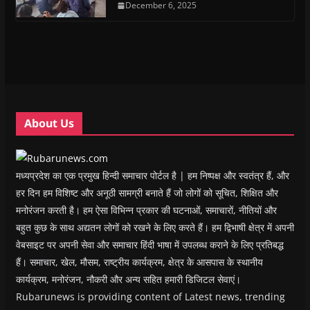
n
n
s
December 6, 2025
n
d
(
s
s
i
s
o
O
i
i
n
i
w
p
n
n
n
n
)
e
n
n
e
n
n
e
e
w
e
s
w
w
w
w
i
w
w
i
w
n
i
i
n
i
n
n
n
d
n
e
d
d
o
d
w
o
o
w
o
w
w
w
)
w
i
About Us
)
)
)
n
d
o
w
)
मध्यप्रदेश का एक प्रमुख हिन्दी समाचार पोर्टल है | हम निष्पक्ष और स्वतंत्र हैं, और
हर दिन हम विशिष्ट और अनूठी सामग्री बनाते हैं जो लोगों को सूचित, शिक्षित और
मनोरंजन करती है। हम ऐसा विभिन्न प्रकार की घटनाओं, समाचारों, नीतियों और
बहुत कुछ के साथ अद्यतन लोगों को रखने के लिए करते हैं। हम द्विभाषी क्षेत्र में अपनी
वेबसाइट पर अपनी सेवा और समाचार हिंदी भाषा में उपलब्ध कराने के लिए प्रतिबद्ध
हैं। समाचार, खेल, मौसम, राष्ट्रीय कार्यक्रम, क्षेत्र के आसपास के स्थानीय
कार्यक्रम, मनोरंजन, नौकरी और अन्य सहित हमारी डिजिटल सेवाएं।
Rubarunews is providing content of Latest news, trending