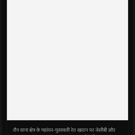
रौन थाना क्षेत्र के महांयर-मुसावली रेत खदान पर जेसीबी और