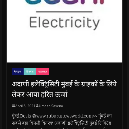
गैजेट्स
बिजनेस
महाराष्ट्र
अदाणी इलेक्ट्रिसिटी मुंबई के ग्राहकों के लिये
लेकर आया हरित ऊर्जा
April 8, 2021
Umesh Saxena
मुंबई.Desk/ @www.rubarunewsworld.com>> मुंबई का
सबसे बड़ा बिजली वितरक अदाणी इलेक्ट्रिसिटी मुंबई लिमिटेड