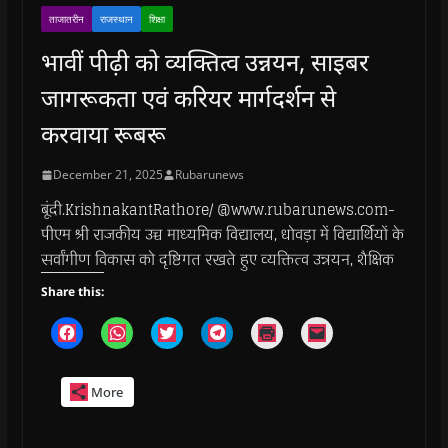
ताजातरीन
राजस्थान
शिक्षा
भावीं पीढ़ी को व्यक्तित्व उन्नयन, साइबर
जागरूकता एवं करियर मार्गदर्शन से
करवाया रूबरू
December 21, 2025
Rubarunews
बूंदी.KrishnakantRathore/ @www.rubarunews.com-
पीएम श्री राजकीय उच्च माध्यमिक विद्यालय, धोवड़ा में विद्यार्थियों के
सर्वांगीण विकास को दृष्टिगत रखते हुए व्यक्तित्व उन्नयन, शैक्षिक
Share this:
C
C
C
C
C
C
l
l
l
l
l
l
i
i
i
i
i
i
c
c
c
c
c
c
k
k
k
k
k
k
More
t
t
t
t
t
t
o
o
o
o
o
o
s
s
s
s
p
e
h
h
h
h
r
m
a
a
a
a
i
a