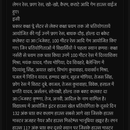
लेमन रेस, फ्राग रेस, खो-खो, कैरम, कराटे आदि गेम हाउस वाईज
हुए।
इसी
प्रकार कक्षा प्ले सेंटर से लेकर कक्षा प्रथम तक जो प्रतियोगतायें
आयोजित की गई उनमें फ्राग रेस, बाधक दौड़, होल्ड दा बकेट
कलेक्ट दा आॅब्जेक्ट, 100 मीटर रेस आदि गेम आयोजित किए
गए। जिन प्रतियोगिताओं में विद्यार्थियों ने पहला स्थान क्रमशः कक्षा
नर्सरी से प्रथम तक प्राप्त किया उनमें 100 मीटर रेस में दिव्याशिका
मिश्रा, मयंक यादव, गौरव मोगिया, देव शिवहरे, बैलेन्सिग में
दिव्यांशु सिंह, अयात खांन, विभांग कुशवाहा, यशवर्धन मिश्रा,
पजल में नितिन यादव, हम्माद खांन, सूरज मोगिया, तेजस सिंह,
फ्रोग रेस में विराट दुबे, काजल, तेजस कुशवाहा, विवेक, हरडल में
प्रगति यादव, अर्सलन, सोनाक्षी, होल्ड तक बक्ट कलक्ट दा
आॅब्जक्ट कृष्णा, तेज, अनवी, आदिल के नाम शामिल है।
विद्यालय में आयोजित इंटर हाउस खेल प्रतियोगिता के दूसरे दिन
132 अंक प्राप्त कर कलाम हाउस सबसे आगे रहा जिसके हाउस
मास्टर अजहर नैयर और हाउस मिस्टेªस भानूप्रिया खड्डर है। रमन
हाउस 117 अंक प्राप्त कर दूसरे स्थान पर जिसके हाउस मास्टर