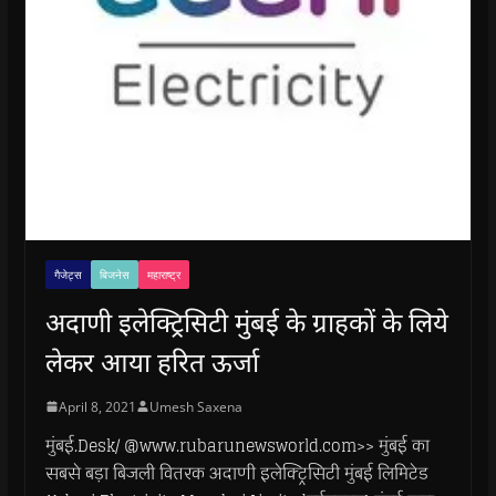
गैजेट्स
बिजनेस
महाराष्ट्र
अदाणी इलेक्ट्रिसिटी मुंबई के ग्राहकों के लिये
लेकर आया हरित ऊर्जा
April 8, 2021
Umesh Saxena
मुंबई.Desk/ @www.rubarunewsworld.com>> मुंबई का
सबसे बड़ा बिजली वितरक अदाणी इलेक्ट्रिसिटी मुंबई लिमिटेड