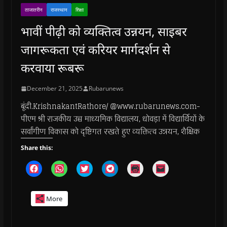
ताजातरीन
राजस्थान
शिक्षा
भावीं पीढ़ी को व्यक्तित्व उन्नयन, साइबर
जागरूकता एवं करियर मार्गदर्शन से
करवाया रूबरू
December 21, 2025
Rubarunews
बूंदी.KrishnakantRathore/ @www.rubarunews.com-
पीएम श्री राजकीय उच्च माध्यमिक विद्यालय, धोवड़ा में विद्यार्थियों के
सर्वांगीण विकास को दृष्टिगत रखते हुए व्यक्तित्व उन्नयन, शैक्षिक
Share this:
C
C
C
C
C
C
l
l
l
l
l
l
i
i
i
i
i
i
c
c
c
c
c
c
k
k
k
k
k
k
More
t
t
t
t
t
t
o
o
o
o
o
o
s
s
s
s
p
e
h
h
h
h
r
m
a
a
a
a
i
a