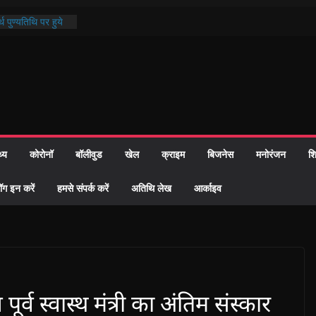
्रशासन की तत्परता:
प्रमाण-पत्र
थ पुण्यतिथि पर हुये
 पाठ में भक्ति रस में
ाज को केवल वोट बैंक
नहीं दी – सैफी
 जितेन्द्र को मौके
मांतरण
थ्य
कोरोनॉ
बॉलीवुड
खेल
क्राइम
बिजनेस
मनोरंजन
शि
पर हुआ 26 यूनिट
ॉग इन करें
हमसे संपर्क करें
अतिथि लेख
आर्काइव
्व स्वास्थ मंत्री का अंतिम संस्कार