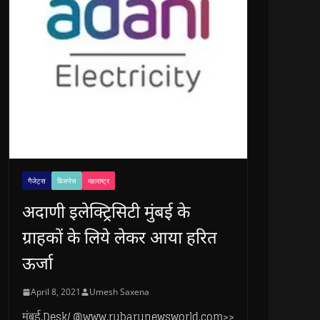
गैजेट्स
बिजनेस
महाराष्ट्र
अदाणी इलेक्ट्रिसिटी मुंबई के
ग्राहकों के लिये लेकर आया हरित
ऊर्जा
April 8, 2021
Umesh Saxena
मुंबई.Desk/ @www.rubarunewsworld.com>>