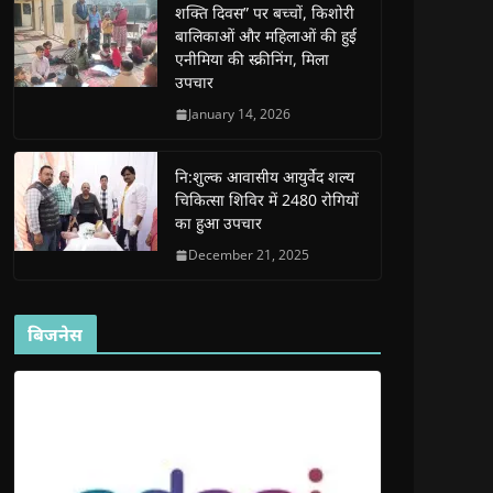
शक्ति दिवस” पर बच्चों, किशोरी
w
w
w
w
i
w
w
i
w
n
बालिकाओं और महिलाओं की हुई
i
i
n
i
n
n
n
d
n
e
एनीमिया की स्क्रीनिंग, मिला
d
d
o
d
w
उपचार
o
o
w
o
w
w
w
)
w
i
)
)
)
n
January 14, 2026
d
o
w
)
नि:शुल्क आवासीय आयुर्वेद शल्य
चिकित्सा शिविर में 2480 रोगियों
का हुआ उपचार
December 21, 2025
बिजनेस