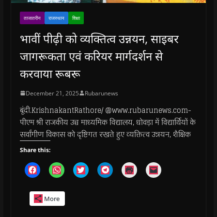
ताजातरीन
राजस्थान
शिक्षा
भावीं पीढ़ी को व्यक्तित्व उन्नयन, साइबर
जागरूकता एवं करियर मार्गदर्शन से
करवाया रूबरू
December 21, 2025
Rubarunews
बूंदी.KrishnakantRathore/ @www.rubarunews.com-
पीएम श्री राजकीय उच्च माध्यमिक विद्यालय, धोवड़ा में विद्यार्थियों के
सर्वांगीण विकास को दृष्टिगत रखते हुए व्यक्तित्व उन्नयन, शैक्षिक
Share this:
C
C
C
C
C
C
l
l
l
l
l
l
i
i
i
i
i
i
c
c
c
c
c
c
k
k
k
k
k
k
More
t
t
t
t
t
t
o
o
o
o
o
o
s
s
s
s
p
e