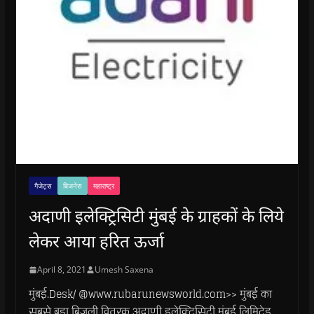
गैजेट्स
बिजनेस
महाराष्ट्र
अदाणी इलेक्ट्रिसिटी मुंबई के ग्राहकों के लिये
लेकर आया हरित ऊर्जा
April 8, 2021
Umesh Saxena
मुंबई.Desk/ @www.rubarunewsworld.com>> मुंबई का
सबसे बड़ा बिजली वितरक अदाणी इलेक्ट्रिसिटी मुंबई लिमिटेड