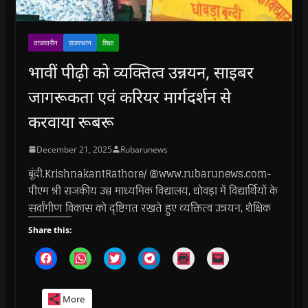
ताजातरीन
राजस्थान
शिक्षा
भावीं पीढ़ी को व्यक्तित्व उन्नयन, साइबर
जागरूकता एवं करियर मार्गदर्शन से
करवाया रूबरू
December 21, 2025
Rubarunews
बूंदी.KrishnakantRathore/ @www.rubarunews.com-
पीएम श्री राजकीय उच्च माध्यमिक विद्यालय, धोवड़ा में विद्यार्थियों के
सर्वांगीण विकास को दृष्टिगत रखते हुए व्यक्तित्व उन्नयन, शैक्षिक
Share this:
C
C
C
C
C
C
l
l
l
l
l
l
i
i
i
i
i
i
c
c
c
c
c
c
k
k
k
k
k
k
More
t
t
t
t
t
t