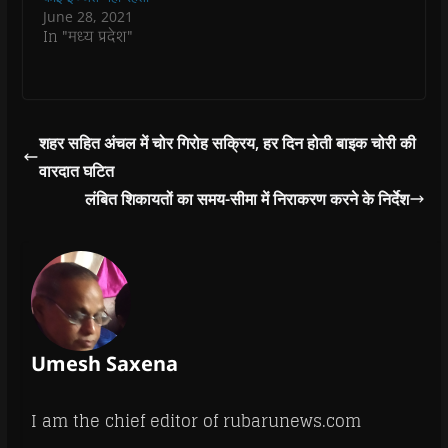
o
o
w
o
w
June 28, 2021
w
w
)
w
i
In "मध्य प्रदेश"
)
)
)
n
d
o
w
)
शहर सहित अंचल में चोर गिरोह सक्रिय, हर दिन होती बाइक चोरी की
वारदात घटित
लंबित शिकायतों का समय-सीमा में निराकरण करने के निर्देश
Umesh Saxena
I am the chief editor of rubarunews.com