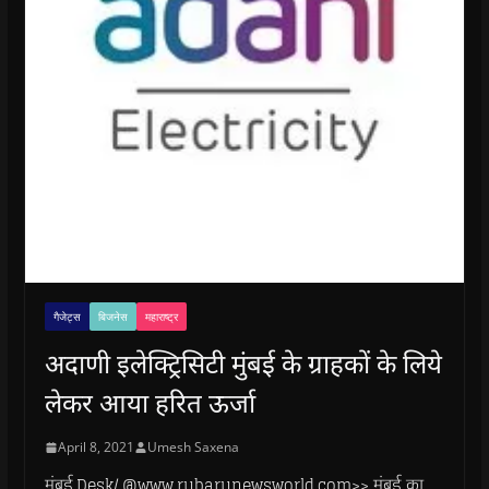
गैजेट्स
बिजनेस
महाराष्ट्र
अदाणी इलेक्ट्रिसिटी मुंबई के ग्राहकों के लिये
लेकर आया हरित ऊर्जा
April 8, 2021
Umesh Saxena
मुंबई.Desk/ @www.rubarunewsworld.com>> मुंबई का