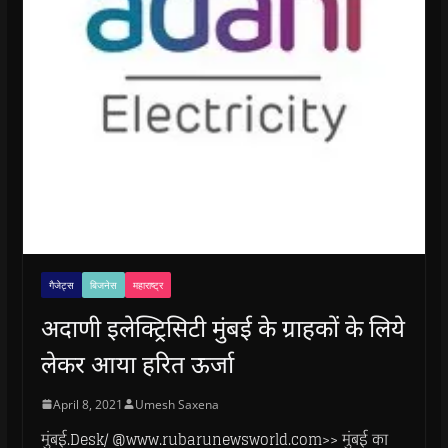
गैजेट्स
बिजनेस
महाराष्ट्र
अदाणी इलेक्ट्रिसिटी मुंबई के ग्राहकों के लिये
लेकर आया हरित ऊर्जा
April 8, 2021
Umesh Saxena
मुंबई.Desk/ @www.rubarunewsworld.com>> मुंबई का