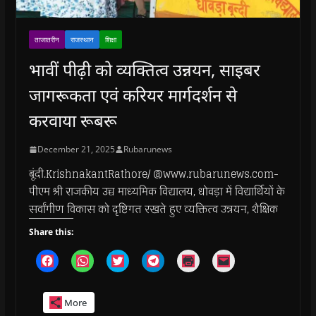
ताजातरीन
राजस्थान
शिक्षा
भावीं पीढ़ी को व्यक्तित्व उन्नयन, साइबर
जागरूकता एवं करियर मार्गदर्शन से
करवाया रूबरू
December 21, 2025
Rubarunews
बूंदी.KrishnakantRathore/ @www.rubarunews.com-
पीएम श्री राजकीय उच्च माध्यमिक विद्यालय, धोवड़ा में विद्यार्थियों के
सर्वांगीण विकास को दृष्टिगत रखते हुए व्यक्तित्व उन्नयन, शैक्षिक
Share this:
C
C
C
C
C
C
l
l
l
l
l
l
i
i
i
i
i
i
c
c
c
c
c
c
k
k
k
k
k
k
More
t
t
t
t
t
t
o
o
o
o
o
o