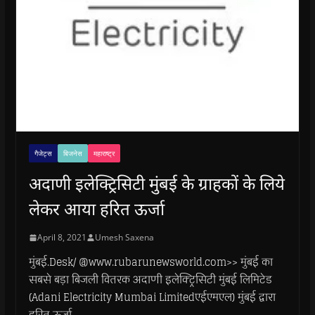
गैजेट्स
बिजनेस
महाराष्ट्र
अदाणी इलेक्ट्रिसिटी मुंबई के ग्राहकों के लिये
लेकर आया हरित ऊर्जा
April 8, 2021
Umesh Saxena
मुंबई.Desk/ @www.rubarunewsworld.com>> मुंबई का
सबसे बड़ा बिजली वितरक अदाणी इलेक्ट्रिसिटी मुंबई लिमिटेड
(Adani Electricity Mumbai Limitedएईएमएल) मुंबई द्वारा
हरित ऊर्जा