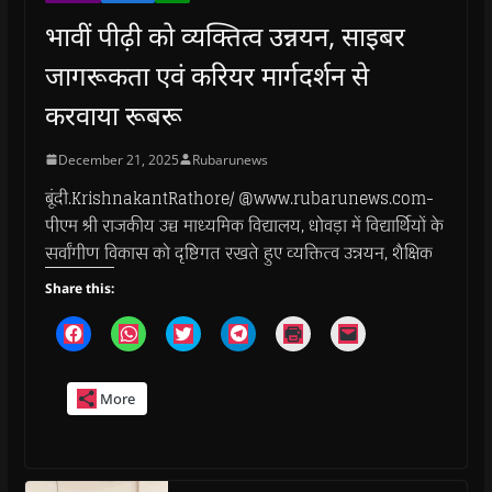
भावीं पीढ़ी को व्यक्तित्व उन्नयन, साइबर
जागरूकता एवं करियर मार्गदर्शन से
करवाया रूबरू
December 21, 2025
Rubarunews
बूंदी.KrishnakantRathore/ @www.rubarunews.com-
पीएम श्री राजकीय उच्च माध्यमिक विद्यालय, धोवड़ा में विद्यार्थियों के
सर्वांगीण विकास को दृष्टिगत रखते हुए व्यक्तित्व उन्नयन, शैक्षिक
Share this:
C
C
C
C
C
C
l
l
l
l
l
l
i
i
i
i
i
i
c
c
c
c
c
c
k
k
k
k
k
k
More
t
t
t
t
t
t
o
o
o
o
o
o
s
s
s
s
p
e
h
h
h
h
r
m
a
a
a
a
i
a
r
r
r
r
n
i
e
e
e
e
t
l