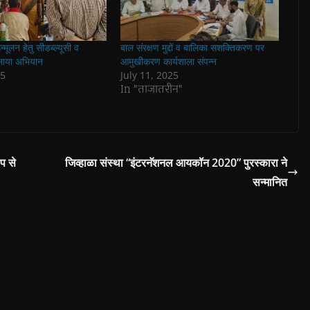
उन्मूलन हेतु सीडब्ल्यूसी व
बाल संरक्षण मुद्दों व बालिका सशक्तिकरण पर
लाया अभियान
आमुखीकरण कार्यशाला संपन्न
25
July 11, 2025
In "ताजातरीन"
प से
जिव्हाळा संस्था “इंटरनॅशनल आयकॉन 2020” पुरस्कारा ने
सन्मानित