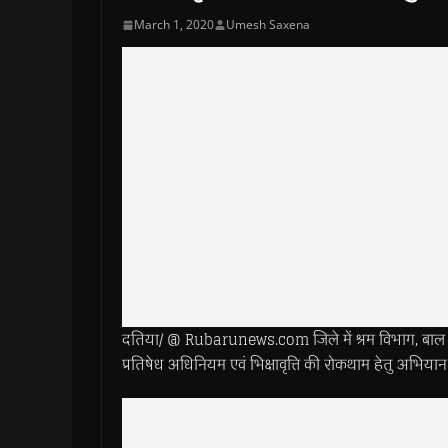
March 1, 2020
Umesh Saxena
दतिया/ @ Rubarunews.com जिले में श्रम विभाग, बाल संर
प्रतिषेध अधिनियम एवं भिक्षावृत्ति की रोकथाम हेतु अभियान च