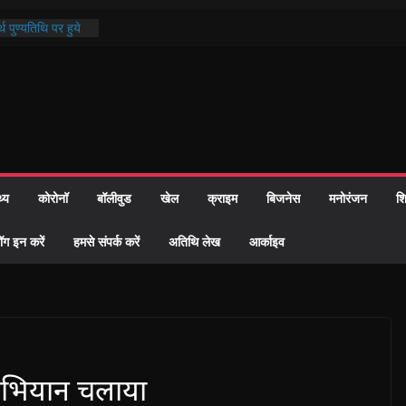
थ पुण्यतिथि पर हुये
 पाठ में भक्ति रस में
ाज को केवल वोट बैंक
नहीं दी – सैफी
 जितेन्द्र को मौके
मांतरण
पर हुआ 26 यूनिट
थ्य
कोरोनॉ
बॉलीवुड
खेल
क्राइम
बिजनेस
मनोरंजन
शि
्रशासन की तत्परता:
प्रमाण-पत्र
ॉग इन करें
हमसे संपर्क करें
अतिथि लेख
आर्काइव
ु अभियान चलाया