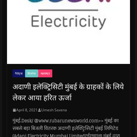
गैजेट्स
बिजनेस
महाराष्ट्र
अदाणी इलेक्ट्रिसिटी मुंबई के ग्राहकों के लिये
लेकर आया हरित ऊर्जा
April 8, 2021
Umesh Saxena
मुंबई.Desk/ @www.rubarunewsworld.com>> मुंबई का
सबसे बड़ा बिजली वितरक अदाणी इलेक्ट्रिसिटी मुंबई लिमिटेड
(Adani Electricity Mumbai Limitedएईएमएल) मुंबई द्वारा