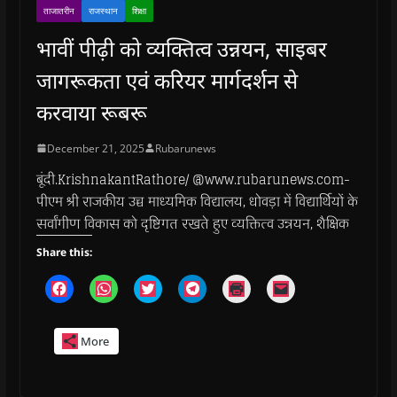
ताजातरीन
राजस्थान
शिक्षा
भावीं पीढ़ी को व्यक्तित्व उन्नयन, साइबर
जागरूकता एवं करियर मार्गदर्शन से
करवाया रूबरू
December 21, 2025
Rubarunews
बूंदी.KrishnakantRathore/ @www.rubarunews.com-
पीएम श्री राजकीय उच्च माध्यमिक विद्यालय, धोवड़ा में विद्यार्थियों के
सर्वांगीण विकास को दृष्टिगत रखते हुए व्यक्तित्व उन्नयन, शैक्षिक
Share this:
C
C
C
C
C
C
l
l
l
l
l
l
i
i
i
i
i
i
c
c
c
c
c
c
k
k
k
k
k
k
More
t
t
t
t
t
t
o
o
o
o
o
o
s
s
s
s
p
e
h
h
h
h
r
m
a
a
a
a
i
a