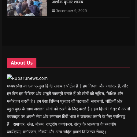
अशोक कुमार शाक्य
p
p
e
p
i
n
e
e
n
e
n
d
n
n
s
December 6, 2025
n
d
(
s
s
i
s
o
O
i
i
n
i
w
p
n
n
n
n
)
e
n
n
e
n
n
e
e
w
e
s
w
w
w
w
i
w
w
i
w
n
i
i
n
i
n
n
n
d
n
e
d
d
o
d
w
o
o
w
o
w
w
w
)
w
i
About Us
)
)
)
n
d
o
w
)
मध्यप्रदेश का एक प्रमुख हिन्दी समाचार पोर्टल है | हम निष्पक्ष और स्वतंत्र हैं, और
हर दिन हम विशिष्ट और अनूठी सामग्री बनाते हैं जो लोगों को सूचित, शिक्षित और
मनोरंजन करती है। हम ऐसा विभिन्न प्रकार की घटनाओं, समाचारों, नीतियों और
बहुत कुछ के साथ अद्यतन लोगों को रखने के लिए करते हैं। हम द्विभाषी क्षेत्र में अपनी
वेबसाइट पर अपनी सेवा और समाचार हिंदी भाषा में उपलब्ध कराने के लिए प्रतिबद्ध
हैं। समाचार, खेल, मौसम, राष्ट्रीय कार्यक्रम, क्षेत्र के आसपास के स्थानीय
कार्यक्रम, मनोरंजन, नौकरी और अन्य सहित हमारी डिजिटल सेवाएं।