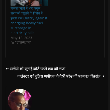
w
w
i
w
n
वाली है, वहीं कांग्रेस
i
i
n
i
n
एनआरसी व सीएए के…
n
n
d
n
e
बिजली बिलों में भारी फ्यूल
d
d
o
d
w
सरचार्ज वसूलने के विरोध में
o
o
w
o
w
w
w
)
w
i
हल्ला बोल Outcry against
)
)
)
n
charging heavy fuel
d
o
surcharge in
w
electricity bills
)
May 12, 2023
In "राजस्थान"
आरोपी को सुनाई कोर्ट उठने तक की सजा
कलेक्टर एवं पुलिस अधीक्षक ने देखी परेड की फायनल रिहर्सल