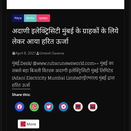
गैजेट्स
बिजनेस
महाराष्ट्र
अदाणी इलेक्ट्रिसिटी मुंबई के ग्राहकों के लिये
लेकर आया हरित ऊर्जा
April 8, 2021
Umesh Saxena
मुंबई.Desk/ @www.rubarunewsworld.com>> मुंबई का
सबसे बड़ा बिजली वितरक अदाणी इलेक्ट्रिसिटी मुंबई लिमिटेड
(Adani Electricity Mumbai Limitedएईएमएल) मुंबई द्वारा
हरित ऊर्जा
Share this:
C
C
C
C
C
C
l
l
l
l
l
l
i
i
i
i
i
i
c
c
c
c
c
c
k
k
k
k
k
k
More
t
t
t
t
t
t
o
o
o
o
o
o