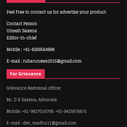
Feel Free to contact us for advertise your product.
Contact Person
Umesh Saxena
Editor-In-chief
Mobile :
+91-8269564898
E-mail : rubarunews2015@gmail.com
For Grievance
Grievance Redressal officer
Mr. D K Saxena, Advocate
Mobile: +91-9827016799, +91-9425676675
E-mail : dev_madhu11@gmail.com