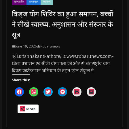
ताजातरीन
राजस्थान
स्वास्थ्य
किड्ज योग शिविर का हुआ समापन, बच्चों
ने सीखे स्वास्थ्य, अनुशासन और संस्कार के
सूत्र
June 19, 2026
Rubarunews
बूंदी.KrishnakantRathore/ @www.rubarunews.com-
जिला प्रशासन एवं श्रीजी योगशाला की ओर से अंतर्राष्ट्रीय योग
दिवस काउंटडाउन अभियान के तहत खेल संकुल में
Share this:
C
C
C
C
C
C
l
l
l
l
l
l
i
i
i
i
i
i
c
c
c
c
c
c
k
k
k
k
k
k
More
t
t
t
t
t
t
o
o
o
o
o
o
s
s
s
s
p
e
h
h
h
h
r
m
a
a
a
a
i
a
r
r
r
r
n
i