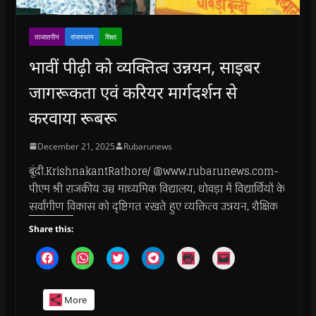
ताजातरीन
राजस्थान
शिक्षा
भावीं पीढ़ी को व्यक्तित्व उन्नयन, साइबर
जागरूकता एवं करियर मार्गदर्शन से
करवाया रूबरू
December 21, 2025
Rubarunews
बूंदी.KrishnakantRathore/ @www.rubarunews.com-
पीएम श्री राजकीय उच्च माध्यमिक विद्यालय, धोवड़ा में विद्यार्थियों के
सर्वांगीण विकास को दृष्टिगत रखते हुए व्यक्तित्व उन्नयन, शैक्षिक
Share this:
C
C
C
C
C
C
l
l
l
l
l
l
i
i
i
i
i
i
c
c
c
c
c
c
k
k
k
k
k
k
More
t
t
t
t
t
t
o
o
o
o
o
o