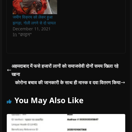
w
w
i
w
n
दोपहर में…
i
i
n
i
n
n
n
d
n
e
d
d
o
d
w
जमीन विक्रय को लेकर हुआ
o
o
w
o
w
w
w
)
w
i
झगड़ा, गोली लगने से दो घायल
)
)
)
n
December 11, 2021
d
o
In "क्राइम"
w
)
अहमदाबाद में फसे हजारों लागों को समाजसेवी दोनों समय खिला रहे
खाना
कोरोना बचाव की जानकारी के साथ ही मास्क व दवा वितरण किया
You May Also Like