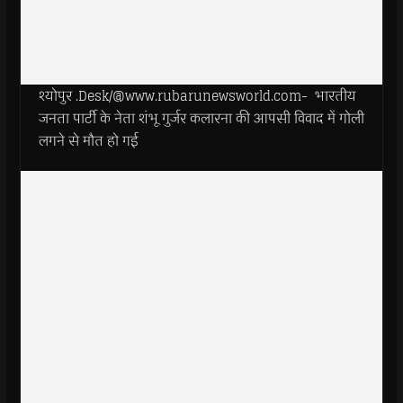
श्योपुर .Desk/@www.rubarunewsworld.com- भारतीय
जनता पार्टी के नेता शंभू गुर्जर कलारना की आपसी विवाद में गोली
लगने से मौत हो गई