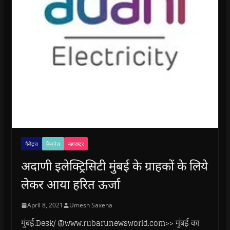
गैजेट्स
बिजनेस
महाराष्ट्र
अदाणी इलेक्ट्रिसिटी मुंबई के ग्राहकों के लिये
लेकर आया हरित ऊर्जा
April 8, 2021
Umesh Saxena
मुंबई.Desk/ @www.rubarunewsworld.com>> मुंबई का