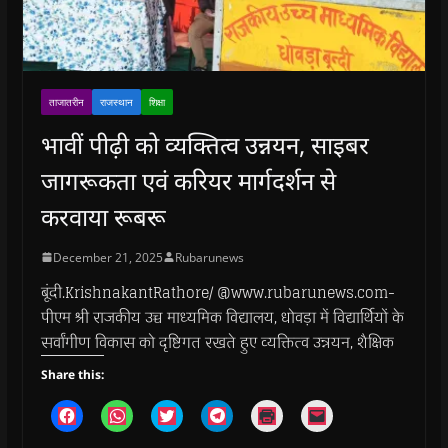
ताजातरीन
राजस्थान
शिक्षा
भावीं पीढ़ी को व्यक्तित्व उन्नयन, साइबर
जागरूकता एवं करियर मार्गदर्शन से
करवाया रूबरू
December 21, 2025
Rubarunews
बूंदी.KrishnakantRathore/ @www.rubarunews.com-
पीएम श्री राजकीय उच्च माध्यमिक विद्यालय, धोवड़ा में विद्यार्थियों के
सर्वांगीण विकास को दृष्टिगत रखते हुए व्यक्तित्व उन्नयन, शैक्षिक
Share this:
C
C
C
C
C
C
l
l
l
l
l
l
i
i
i
i
i
i