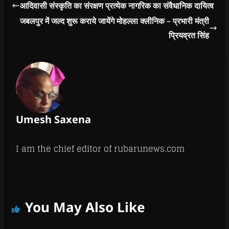
तत्व एवं राष्ट्र द्रोही ताकतों
आदिवासी संस्कृति का संरक्षण प्रत्येक नागरिक का संवैधानिक दायित्व
का पूरी कठोरता के साथ
जबलपुर में जल्द शुरू कराये जायेंगे मोहल्ला क्लीनिक – प्रभारी मंत्री
दमन करें। यह भी सुनिश्चित
करें कि आमजन…
प्रियव्रत सिंह
Umesh Saxena
I am the chief editor of rubarunews.com
You May Also Like