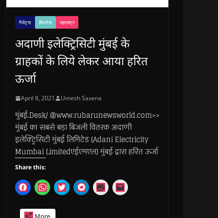
गैजेट्स
बिजनेस
महाराष्ट्र
अदाणी इलेक्ट्रिसिटी मुंबई के
ग्राहकों के लिये लेकर आया हरित
ऊर्जा
April 8, 2021
Umesh Saxena
मुंबई.Desk/ @www.rubarunewsworld.com>>
मुंबई का सबसे बड़ा बिजली वितरक अदाणी
इलेक्ट्रिसिटी मुंबई लिमिटेड (Adani Electricity
Mumbai Limitedएईएमएल) मुंबई द्वारा हरित ऊर्जा
Share this:
C
C
C
C
C
C
l
l
l
l
l
l
i
i
i
i
i
i
c
c
c
c
c
c
k
k
k
k
k
k
More
t
t
t
t
t
t