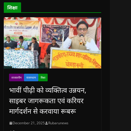
d
o
शिक्षा
w
)
ताजातरीन
राजस्थान
शिक्षा
भावीं पीढ़ी को व्यक्तित्व उन्नयन,
साइबर जागरूकता एवं करियर
मार्गदर्शन से करवाया रूबरू
December 21, 2025
Rubarunews