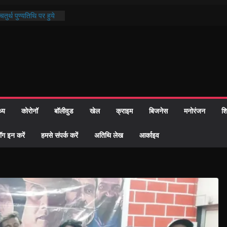
तुर्थ पुण्यतिथि पर हुये
ाण्ड पाठ में भक्ति रस में
 समाज को केवल वोट बैंक
ारी नहीं दी – सैफी
 रहे जितेन्द्र को मौके
आ नामांतरण
िन पर हुआ 26 यूनिट
थ्य
कोरोनॉ
बॉलीवुड
खेल
क्राइम
बिजनेस
मनोरंजन
शि
ी प्रशासन की तत्परता:
वाह प्रमाण-पत्र
ॉग इन करें
हमसे संपर्क करें
अतिथि लेख
आर्काइव