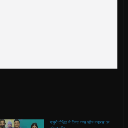
माधुरी दीक्षित ने किया ‘गन्स ऑफ बनारस’ का
ट्रेलर लाँच