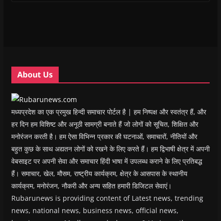
i
i
n
i
w
p
n
n
n
n
)
e
n
n
e
n
n
e
e
w
e
s
w
w
w
w
i
w
w
i
w
n
i
i
n
i
n
n
n
d
n
e
d
d
o
d
w
o
o
w
o
w
w
w
)
w
i
About Us
)
)
)
n
d
o
w
)
मध्यप्रदेश का एक प्रमुख हिन्दी समाचार पोर्टल है | हम निष्पक्ष और स्वतंत्र हैं, और
हर दिन हम विशिष्ट और अनूठी सामग्री बनाते हैं जो लोगों को सूचित, शिक्षित और
मनोरंजन करती है। हम ऐसा विभिन्न प्रकार की घटनाओं, समाचारों, नीतियों और
बहुत कुछ के साथ अद्यतन लोगों को रखने के लिए करते हैं। हम द्विभाषी क्षेत्र में अपनी
वेबसाइट पर अपनी सेवा और समाचार हिंदी भाषा में उपलब्ध कराने के लिए प्रतिबद्ध
हैं। समाचार, खेल, मौसम, राष्ट्रीय कार्यक्रम, क्षेत्र के आसपास के स्थानीय
कार्यक्रम, मनोरंजन, नौकरी और अन्य सहित हमारी डिजिटल सेवाएं।
Rubarunews is providing content of Latest news, trending
news, national news, business news, official news,