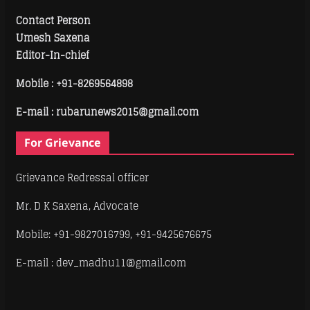
Contact Person
Umesh Saxena
Editor-In-chief
Mobile :
+91-8269564898
E-mail : rubarunews2015@gmail.com
For Grievance
Grievance Redressal officer
Mr. D K Saxena, Advocate
Mobile: +91-9827016799, +91-9425676675
E-mail : dev_madhu11@gmail.com