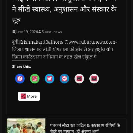
ने सीखे स्वास्थ्य, अनुशासन और संस्कार के
सूत्र
June 19, 2026
Rubarunews
बूंदी.KrishnakantRathore/ @www.rubarunews.com-
जिला प्रशासन एवं श्रीजी योगशाला की ओर से अंतर्राष्ट्रीय योग
दिवस काउंटडाउन अभियान के तहत खेल संकुल में
Share this:
C
C
C
C
C
C
l
l
l
l
l
l
i
i
i
i
i
i
c
c
c
c
c
c
k
k
k
k
k
k
More
t
t
t
t
t
t
o
o
o
o
o
o
s
s
s
s
p
e
h
h
h
h
r
m
a
a
a
a
i
a
r
r
r
r
n
i
e
e
e
e
t
l
o
o
o
o
(
a
पंचकर्म लौटा रहा जटिल & कष्टसाध्य रोगियों के
n
n
n
n
O
l
चेहरे पर मुस्कान -डॉ अंजना शर्मा
F
W
T
T
p
i