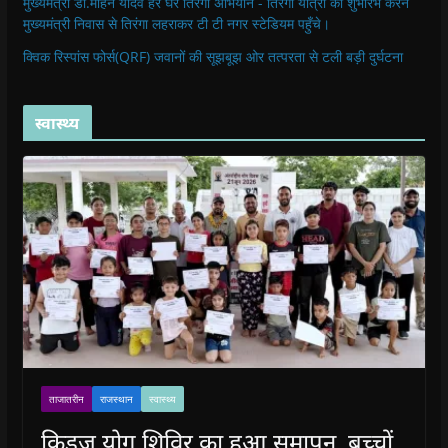
मुख्यमंत्री डॉ.मोहन यादव हर घर तिरंगा अभियान - तिरंगा यात्रा का शुभारंभ करने
मुख्यमंत्री निवास से तिरंगा लहराकर टी टी नगर स्टेडियम पहुँचे।
क्विक रिस्पांस फोर्स(QRF) जवानों की सूझबूझ ओर तत्परता से टली बड़ी दुर्घटना
स्वास्थ्य
ताजातरीन
राजस्थान
स्वास्थ्य
किड्ज योग शिविर का हुआ समापन, बच्चों