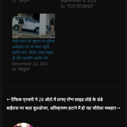
In "क्राइम"
September 8, 2025
e
e
n
e
n
d
n
n
s
n
d
(
In "TOP STORIES"
s
s
i
s
o
O
i
i
n
i
w
p
n
n
n
n
)
e
n
n
e
n
n
e
e
w
e
s
w
w
w
w
i
w
w
i
w
n
i
i
n
i
n
n
n
d
n
e
गोली लगने की सूचना पर पुलिस
d
d
o
d
w
o
o
w
o
w
अधीक्षक रात के समय पहुंचे
w
w
)
w
i
एंडोरी थाने, पीडि़त बोला साहब
)
)
)
n
d
दो लोग फायरिंग करके भागे
o
December 22, 2021
w
)
In "क्राइम"
टैफिक प्रभारी ने 28 ऑटो में लगाए रॉन्ग साइड लोहे के डंडे
बाईपास पर चला बुलडोजर, अतिक्रमण हटाने में हो रहा सौतेला व्यवहार