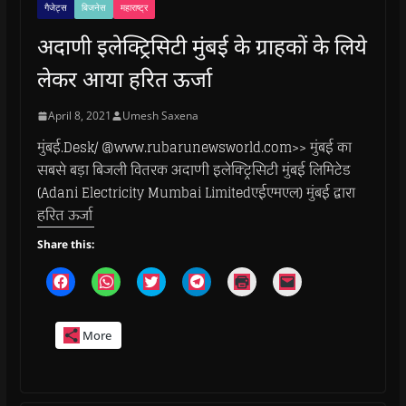
गैजेट्स
बिजनेस
महाराष्ट्र
अदाणी इलेक्ट्रिसिटी मुंबई के ग्राहकों के लिये
लेकर आया हरित ऊर्जा
April 8, 2021
Umesh Saxena
मुंबई.Desk/ @www.rubarunewsworld.com>> मुंबई का
सबसे बड़ा बिजली वितरक अदाणी इलेक्ट्रिसिटी मुंबई लिमिटेड
(Adani Electricity Mumbai Limitedएईएमएल) मुंबई द्वारा
हरित ऊर्जा
Share this:
C
C
C
C
C
C
l
l
l
l
l
l
i
i
i
i
i
i
c
c
c
c
c
c
k
k
k
k
k
k
More
t
t
t
t
t
t
o
o
o
o
o
o
s
s
s
s
p
e
h
h
h
h
r
m
a
a
a
a
i
a
r
r
r
r
n
i