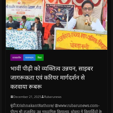
ताजातरीन
राजस्थान
शिक्षा
भावीं पीढ़ी को व्यक्तित्व उन्नयन, साइबर
जागरूकता एवं करियर मार्गदर्शन से
करवाया रूबरू
December 21, 2025
Rubarunews
बूंदी.KrishnakantRathore/ @www.rubarunews.com-
पीएम श्री राजकीय उच्च माध्यमिक विद्यालय, धोवड़ा में विद्यार्थियों के