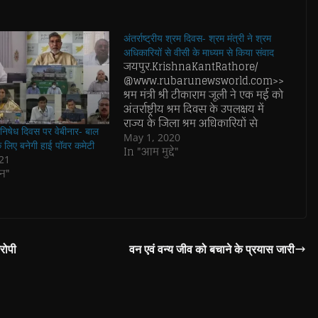
अंतर्राष्ट्रीय श्रम दिवस- श्रम मंत्री ने श्रम
अधिकारियों से वीसी के माध्यम से किया संवाद
जयपुर.KrishnaKantRathore/
@www.rubarunewsworld.com>>
श्रम मंत्री श्री टीकाराम जूली ने एक मई को
अंतर्राष्ट्रीय श्रम दिवस के उपलक्षय में
राज्य के जिला श्रम अधिकारियों से
 निषेध दिवस पर वेबीनार- बाल
वीडियो कॉन्फ्रेंसिंग के माध्यम से संवाद
May 1, 2020
 लिए बनेगी हाई पॉवर कमेटी
किया। उन्होंने अधिकारियों एवं श्रमिकों को
In "आम मुद्दे"
21
श्रम दिवस की बधाई एवं शुभकामनाएं देते
न"
हुए कोरोना महामारी की वजह से चल
रहे…
आरोपी
वन एवं वन्य जीव को बचाने के प्रयास जारी