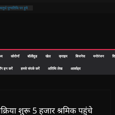
तुर्थ पुण्यतिथि पर हुये
ाण्ड पाठ में भक्ति रस में
 समाज को केवल वोट बैंक
ारी नहीं दी – सैफी
 रहे जितेन्द्र को मौके
आ नामांतरण
िन पर हुआ 26 यूनिट
थ्य
कोरोनॉ
बॉलीवुड
खेल
क्राइम
बिजनेस
मनोरंजन
शि
ी प्रशासन की तत्परता:
वाह प्रमाण-पत्र
ॉग इन करें
हमसे संपर्क करें
अतिथि लेख
आर्काइव
्रक्रिया शुरू 5 हजार श्रमिक पहुंचे