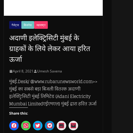
गैजेट्स
बिजनेस
महाराष्ट्र
अदाणी इलेक्ट्रिसिटी मुंबई के
ग्राहकों के लिये लेकर आया हरित
ऊर्जा
April 8, 2021
Umesh Saxena
मुंबई.Desk/ @www.rubarunewsworld.com>>
मुंबई का सबसे बड़ा बिजली वितरक अदाणी
इलेक्ट्रिसिटी मुंबई लिमिटेड (Adani Electricity
Mumbai Limitedएईएमएल) मुंबई द्वारा हरित ऊर्जा
Share this:
C
C
C
C
C
C
l
l
l
l
l
l
i
i
i
i
i
i