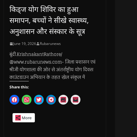
किड्ज योग शिविर का हुआ
समापन, बच्चों ने सीखे स्वास्थ्य,
अनुशासन और संस्कार के सूत्र
June 19, 2026
Rubarunews
बूंदी.KrishnakantRathore/
@www.rubarunews.com- जिला प्रशासन एवं
श्रीजी योगशाला की ओर से अंतर्राष्ट्रीय योग दिवस
काउंटडाउन अभियान के तहत खेल संकुल में
Share this:
C
C
C
C
C
C
l
l
l
l
l
l
i
i
i
i
i
i
c
c
c
c
c
c
k
k
k
k
k
k
More
t
t
t
t
t
t
o
o
o
o
o
o
s
s
s
s
p
e
h
h
h
h
r
m
a
a
a
a
i
a