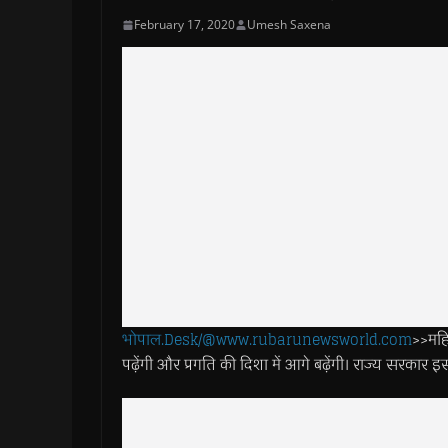
February 17, 2020
Umesh Saxena
भोपाल.Desk/@www.rubarunewsworld.com
>>महिल
पढ़ेंगी और प्रगति की दिशा में आगे बढ़ेंगी। राज्य सरकार इ