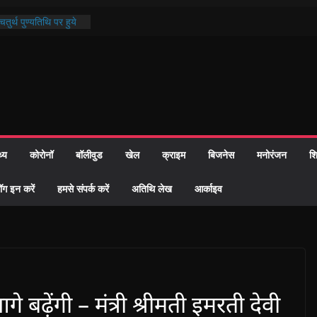
तुर्थ पुण्यतिथि पर हुये
ाण्ड पाठ में भक्ति रस में
 समाज को केवल वोट बैंक
ारी नहीं दी – सैफी
 रहे जितेन्द्र को मौके
आ नामांतरण
िन पर हुआ 26 यूनिट
थ्य
कोरोनॉ
बॉलीवुड
खेल
क्राइम
बिजनेस
मनोरंजन
शि
ी प्रशासन की तत्परता:
वाह प्रमाण-पत्र
ॉग इन करें
हमसे संपर्क करें
अतिथि लेख
आर्काइव
गे बढ़ेंगी – मंत्री श्रीमती इमरती देवी