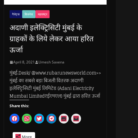
गैजेट्स
बिजनेस
महाराष्ट्र
अदाणी इलेक्ट्रिसिटी मुंबई के
ग्राहकों के लिये लेकर आया हरित
ऊर्जा
April 8, 2021
Umesh Saxena
मुंबई.Desk/ @www.rubarunewsworld.com>>
मुंबई का सबसे बड़ा बिजली वितरक अदाणी
इलेक्ट्रिसिटी मुंबई लिमिटेड (Adani Electricity
Mumbai Limitedएईएमएल) मुंबई द्वारा हरित ऊर्जा
Share this:
C
C
C
C
C
C
l
l
l
l
l
l
i
i
i
i
i
i
c
c
c
c
c
c
k
k
k
k
k
k
More
t
t
t
t
t
t