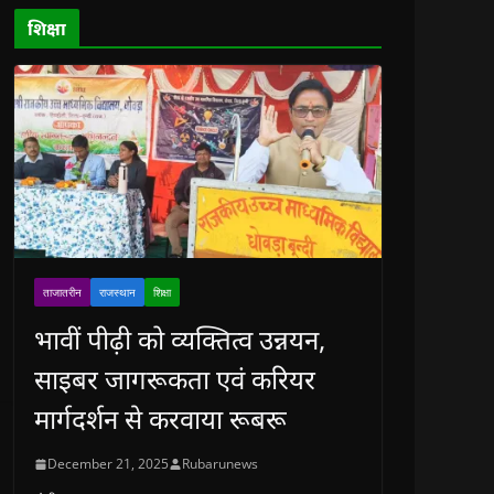
d
o
शिक्षा
w
)
ताजातरीन
राजस्थान
शिक्षा
भावीं पीढ़ी को व्यक्तित्व उन्नयन,
साइबर जागरूकता एवं करियर
मार्गदर्शन से करवाया रूबरू
December 21, 2025
Rubarunews