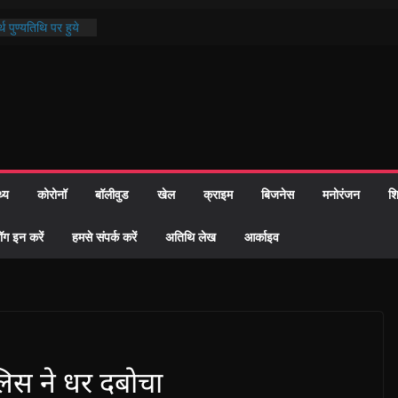
थ पुण्यतिथि पर हुये
 पाठ में भक्ति रस में
ाज को केवल वोट बैंक
नहीं दी – सैफी
 जितेन्द्र को मौके
मांतरण
पर हुआ 26 यूनिट
थ्य
कोरोनॉ
बॉलीवुड
खेल
क्राइम
बिजनेस
मनोरंजन
शि
्रशासन की तत्परता:
प्रमाण-पत्र
ॉग इन करें
हमसे संपर्क करें
अतिथि लेख
आर्काइव
लिस ने धर दबोचा