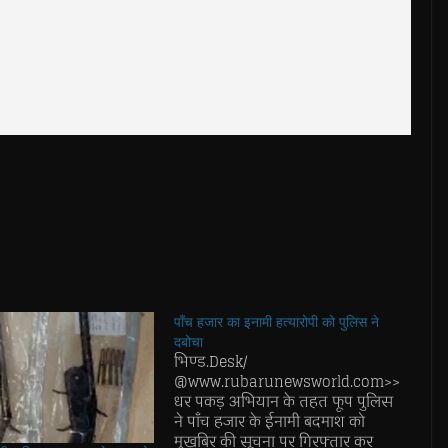
पाँच हजार का इनामी हत्यारोपी को पुलिस ने
दबोचा
भिण्ड.Desk/
@www.rubarunewsworld.com>>
धर पकड़ अभियान के तहत फूप पुलिस
ने पाँच हजार के ईनामी बदमाश को
मुखबिर की सूचना पर गिरफ्तार कर