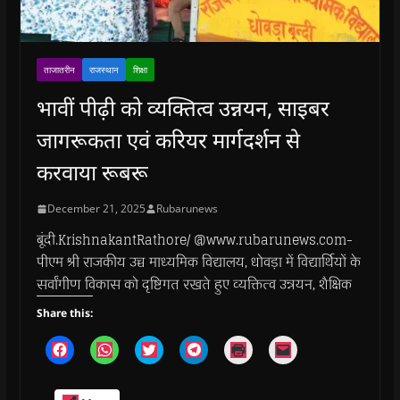
ताजातरीन
राजस्थान
शिक्षा
भावीं पीढ़ी को व्यक्तित्व उन्नयन, साइबर
जागरूकता एवं करियर मार्गदर्शन से
करवाया रूबरू
December 21, 2025
Rubarunews
बूंदी.KrishnakantRathore/ @www.rubarunews.com-
पीएम श्री राजकीय उच्च माध्यमिक विद्यालय, धोवड़ा में विद्यार्थियों के
सर्वांगीण विकास को दृष्टिगत रखते हुए व्यक्तित्व उन्नयन, शैक्षिक
Share this:
C
C
C
C
C
C
l
l
l
l
l
l
i
i
i
i
i
i
c
c
c
c
c
c
k
k
k
k
k
k