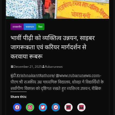
ताजातरीन
राजस्थान
शिक्षा
भावीं पीढ़ी को व्यक्तित्व उन्नयन, साइबर
जागरूकता एवं करियर मार्गदर्शन से
करवाया रूबरू
December 21, 2025
Rubarunews
बूंदी.KrishnakantRathore/ @www.rubarunews.com-
पीएम श्री राजकीय उच्च माध्यमिक विद्यालय, धोवड़ा में विद्यार्थियों के
सर्वांगीण विकास को दृष्टिगत रखते हुए व्यक्तित्व उन्नयन, शैक्षिक
Share this:
C
C
C
C
C
C
l
l
l
l
l
l
i
i
i
i
i
i