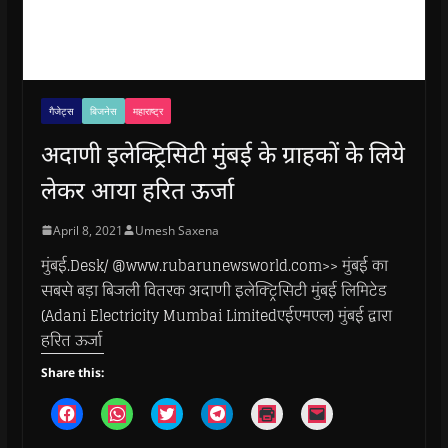
गैजेट्स
बिजनेस
महाराष्ट्र
अदाणी इलेक्ट्रिसिटी मुंबई के ग्राहकों के लिये
लेकर आया हरित ऊर्जा
April 8, 2021
Umesh Saxena
मुंबई.Desk/ @www.rubarunewsworld.com>> मुंबई का
सबसे बड़ा बिजली वितरक अदाणी इलेक्ट्रिसिटी मुंबई लिमिटेड
(Adani Electricity Mumbai Limitedएईएमएल) मुंबई द्वारा
हरित ऊर्जा
Share this:
C
C
C
C
C
C
l
l
l
l
l
l
i
i
i
i
i
i