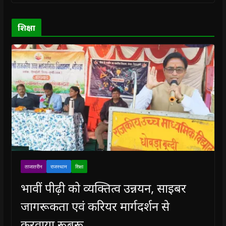
w
w
)
w
i
)
)
)
n
d
o
शिक्षा
w
)
ताजातरीन
राजस्थान
शिक्षा
भावीं पीढ़ी को व्यक्तित्व उन्नयन, साइबर
जागरूकता एवं करियर मार्गदर्शन से
करवाया रूबरू