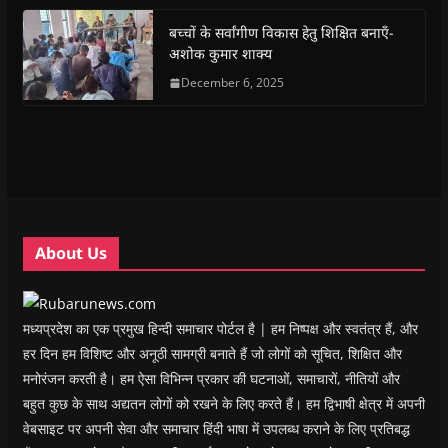
o
p
r
a
n
f
k
p
(
m
e
r
(
(
O
(
w
i
बच्चों के सर्वांगीण विकास हेतु शिक्षित बनाएँ-
O
O
p
O
w
e
अशोक कुमार शाक्य
p
p
e
p
i
n
e
e
n
e
n
d
n
n
s
December 6, 2025
n
d
(
s
s
i
s
o
O
i
i
n
i
w
p
n
n
n
n
)
e
n
n
e
n
n
e
e
w
e
s
w
w
w
w
i
w
w
i
w
n
i
i
n
i
n
n
n
d
n
e
d
d
o
d
w
o
o
w
o
w
w
w
)
w
i
About Us
)
)
)
n
d
o
w
)
मध्यप्रदेश का एक प्रमुख हिन्दी समाचार पोर्टल है | हम निष्पक्ष और स्वतंत्र हैं, और
हर दिन हम विशिष्ट और अनूठी सामग्री बनाते हैं जो लोगों को सूचित, शिक्षित और
मनोरंजन करती है। हम ऐसा विभिन्न प्रकार की घटनाओं, समाचारों, नीतियों और
बहुत कुछ के साथ अद्यतन लोगों को रखने के लिए करते हैं। हम द्विभाषी क्षेत्र में अपनी
वेबसाइट पर अपनी सेवा और समाचार हिंदी भाषा में उपलब्ध कराने के लिए प्रतिबद्ध