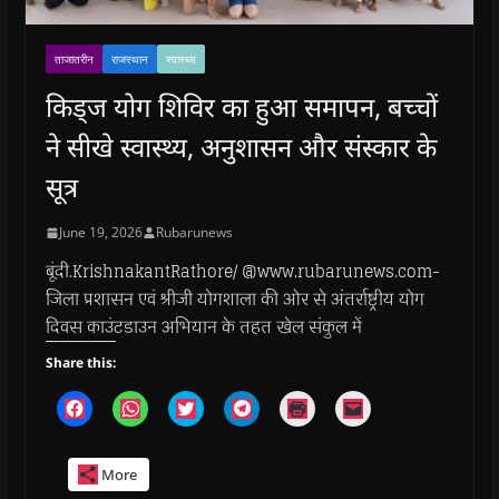
ताजातरीन
राजस्थान
स्वास्थ्य
किड्ज योग शिविर का हुआ समापन, बच्चों
ने सीखे स्वास्थ्य, अनुशासन और संस्कार के
सूत्र
June 19, 2026
Rubarunews
बूंदी.KrishnakantRathore/ @www.rubarunews.com-
जिला प्रशासन एवं श्रीजी योगशाला की ओर से अंतर्राष्ट्रीय योग
दिवस काउंटडाउन अभियान के तहत खेल संकुल में
Share this:
C
C
C
C
C
C
l
l
l
l
l
l
i
i
i
i
i
i
c
c
c
c
c
c
k
k
k
k
k
k
More
t
t
t
t
t
t
o
o
o
o
o
o