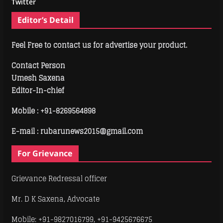
Twitter
Editor’s Detail
Feel Free to contact us for advertise your product.
Contact Person
Umesh Saxena
Editor-In-chief
Mobile :
+91-8269564898
E-mail : rubarunews2015@gmail.com
For Grievance
Grievance Redressal officer
Mr. D K Saxena, Advocate
Mobile: +91-9827016799, +91-9425676675