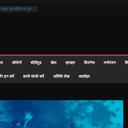
तुर्थ पुण्यतिथि पर हुये
काण्ड पाठ में भक्ति रस में
र समाज को केवल वोट बैंक
ारी नहीं दी – सैफी
क रहे जितेन्द्र को मौके
आ नामांतरण
दिन पर हुआ 26 यूनिट
थ्य
कोरोनॉ
बॉलीवुड
खेल
क्राइम
बिजनेस
मनोरंजन
शि
खी प्रशासन की तत्परता:
िवाह प्रमाण-पत्र
ॉग इन करें
हमसे संपर्क करें
अतिथि लेख
आर्काइव