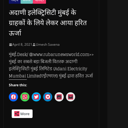
गैजेट्स
बिजनेस
महाराष्ट्र
अदाणी इलेक्ट्रिसिटी मुंबई के
ग्राहकों के लिये लेकर आया हरित
ऊर्जा
April 8, 2021
Umesh Saxena
मुंबई.Desk/ @www.rubarunewsworld.com>>
मुंबई का सबसे बड़ा बिजली वितरक अदाणी
इलेक्ट्रिसिटी मुंबई लिमिटेड (Adani Electricity
Mumbai Limitedएईएमएल) मुंबई द्वारा हरित ऊर्जा
Share this:
C
C
C
C
C
C
l
l
l
l
l
l
i
i
i
i
i
i
c
c
c
c
c
c
k
k
k
k
k
k
More
t
t
t
t
t
t
o
o
o
o
o
o
s
s
s
s
p
e
h
h
h
h
r
m