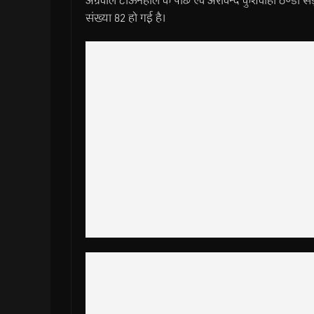
अग्रवाल टाऊनहाल के पीछे एवं अरविन्द कुशवाहा ठण्डी सड़
संख्या 82 हो गई है।