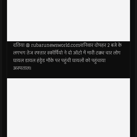
दतिया @ rubarunewsworld.comशनिवार दोपहर 2 बजे के
लगभग तेज रफ्तार स्कॉर्पियो ने दो ऑटो में मारी टक्कर चार लोग
घायल डायल हंड्रेड मौके पर पहुंची घायलों को पहुंचाया
अस्पताल।