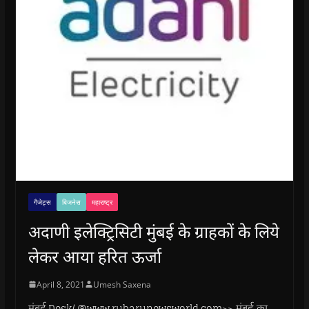
गैजेट्स
बिजनेस
महाराष्ट्र
अदाणी इलेक्ट्रिसिटी मुंबई के ग्राहकों के लिये
लेकर आया हरित ऊर्जा
April 8, 2021
Umesh Saxena
मुंबई.Desk/ @www.rubarunewsworld.com>> मुंबई का