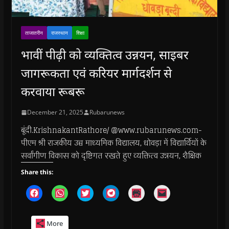
ताजातरीन
राजस्थान
शिक्षा
भावीं पीढ़ी को व्यक्तित्व उन्नयन, साइबर
जागरूकता एवं करियर मार्गदर्शन से
करवाया रूबरू
December 21, 2025
Rubarunews
बूंदी.KrishnakantRathore/ @www.rubarunews.com-
पीएम श्री राजकीय उच्च माध्यमिक विद्यालय, धोवड़ा में विद्यार्थियों के
सर्वांगीण विकास को दृष्टिगत रखते हुए व्यक्तित्व उन्नयन, शैक्षिक
Share this:
C
C
C
C
C
C
l
l
l
l
l
l
i
i
i
i
i
i
c
c
c
c
c
c
k
k
k
k
k
k
More
t
t
t
t
t
t