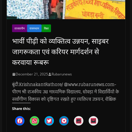
ताजातरीन
राजस्थान
शिक्षा
भावीं पीढ़ी को व्यक्तित्व उन्नयन, साइबर
जागरूकता एवं करियर मार्गदर्शन से
करवाया रूबरू
December 21, 2025
Rubarunews
बूंदी.KrishnakantRathore/ @www.rubarunews.com-
पीएम श्री राजकीय उच्च माध्यमिक विद्यालय, धोवड़ा में विद्यार्थियों के
सर्वांगीण विकास को दृष्टिगत रखते हुए व्यक्तित्व उन्नयन, शैक्षिक
Share this:
C
C
C
C
C
C
l
l
l
l
l
l
i
i
i
i
i
i
c
c
c
c
c
c