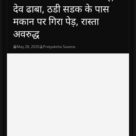
देव ढाबा, ठडी सडक के पास
मकान पर गिरा पेड़, रास्ता
अवरुद्ध
May 28, 2020
Pratyaksha Saxena